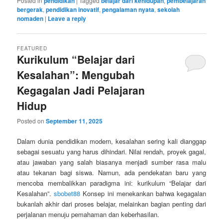
Posted in
pendidikan
|
Tagged
belajar dari kehidupan
,
pembelajaran
bergerak
,
pendidikan inovatif
,
pengalaman nyata
,
sekolah
nomaden
|
Leave a reply
FEATURED
Kurikulum “Belajar dari
Kesalahan”: Mengubah
Kegagalan Jadi Pelajaran
Hidup
Posted on
September 11, 2025
Dalam dunia pendidikan modern, kesalahan sering kali dianggap
sebagai sesuatu yang harus dihindari. Nilai rendah, proyek gagal,
atau jawaban yang salah biasanya menjadi sumber rasa malu
atau tekanan bagi siswa. Namun, ada pendekatan baru yang
mencoba membalikkan paradigma ini: kurikulum “Belajar dari
Kesalahan”.
sbobet88
Konsep ini menekankan bahwa kegagalan
bukanlah akhir dari proses belajar, melainkan bagian penting dari
perjalanan menuju pemahaman dan keberhasilan.