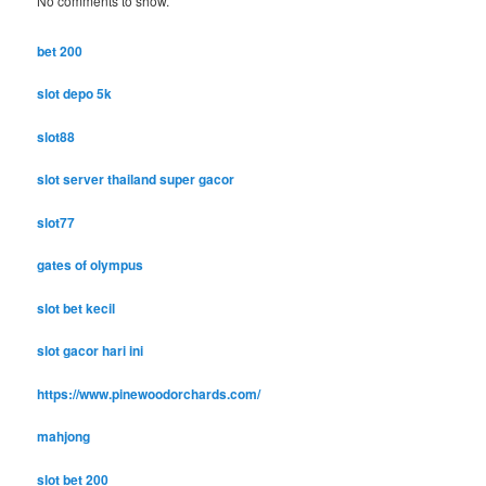
No comments to show.
bet 200
slot depo 5k
slot88
slot server thailand super gacor
slot77
gates of olympus
slot bet kecil
slot gacor hari ini
https://www.pinewoodorchards.com/
mahjong
slot bet 200