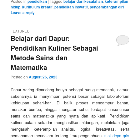
Posted in
pendidikan
|
Tagged
belajar dari kesalahan
,
keterampilan
hidup
,
kurikulum kreatif
,
pendidikan inovatif
,
pengembangan diri
|
Leave a reply
FEATURED
Belajar dari Dapur:
Pendidikan Kuliner Sebagai
Metode Sains dan
Matematika
Posted on
August 26, 2025
Dapur sering dipandang hanya sebagai ruang memasak, namun
sebenarnya ia menyimpan potensi besar sebagai laboratorium
kehidupan sehari-hari. Di balik proses mencampur bahan,
menakar bumbu, hingga mengatur suhu, terdapat unsur-unsur
sains dan matematika yang nyata dan aplikatif. Pendidikan
kuliner bukan sekadar menghasilkan hidangan, melainkan juga
mengasah keterampilan analitis, logika, kreativitas, serta
pemahaman mendalam tentang ilmu pengetahuan.
slot depo qris