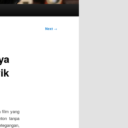
Next
→
ya
ik
 film yang
ton tanpa
egangan,