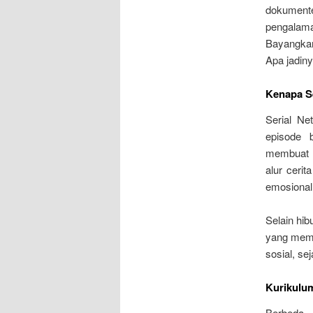
dokument
pengalam
Bayangkan 
Apa jadin
Kenapa Se
Serial Ne
episode 
membuat p
alur ceri
emosional
Selain hib
yang memb
sosial, s
Kurikulu
Berbeda 