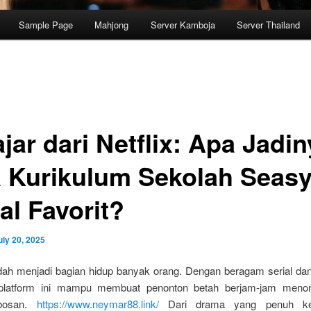
Sample Page
Mahjong
Server Kamboja
Server Thailand
jar dari Netflix: Apa Jadin
a Kurikulum Sekolah Seasy
al Favorit?
uly 20, 2025
udah menjadi bagian hidup banyak orang. Dengan beragam serial dan
 platform ini mampu membuat penonton betah berjam-jam menon
bosan.
https://www.neymar88.link/
Dari drama yang penuh ket