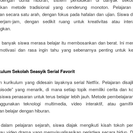
kan metode tradisional yang cenderung monoton. Pelajaran s
an secara satu arah, dengan fokus pada hafalan dan ujian. Siswa 
erjam-jam, dengan sedikit ruang untuk kreativitas atau inter
gkan.
, banyak siswa merasa belajar itu membosankan dan berat. Ini m
motivasi dan rasa ingin tahu yang sebenarnya penting untuk ke
kulum Sekolah Seasyik Serial Favorit
 kurikulum yang didesain layaknya serial Netflix. Pelajaran disaj
pisode” yang menarik, di mana setiap topik memiliki cerita dan ko
swa penasaran untuk terus belajar lebih jauh. Metode pembelajaran 
ggunakan teknologi multimedia, video interaktif, atau gamifi
 belajar dengan hiburan.
 dalam pelajaran sejarah, siswa diajak mengikuti kisah tokoh pen
tau video drama yang memvisualisasikan peristiwa secara hidup. Di