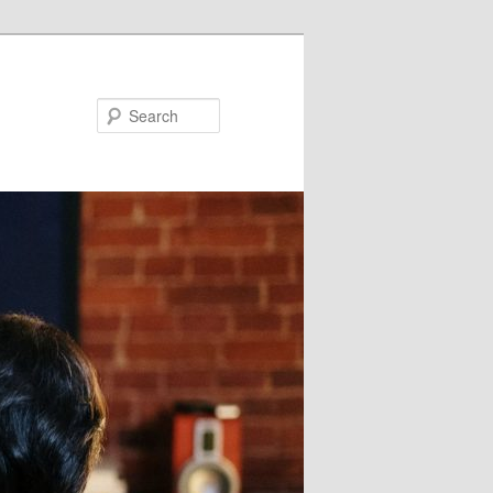
Search