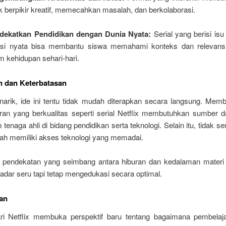
k berpikir kreatif, memecahkan masalah, dan berkolaborasi.
dekatkan Pendidikan dengan Dunia Nyata:
Serial yang berisi isu
asi nyata bisa membantu siswa memahami konteks dan relevansi
m kehidupan sehari-hari.
n dan Keterbatasan
arik, ide ini tentu tidak mudah diterapkan secara langsung. Memb
ran yang berkualitas seperti serial Netflix membutuhkan sumber d
 tenaga ahli di bidang pendidikan serta teknologi. Selain itu, tidak 
lah memiliki akses teknologi yang memadai.
a pendekatan yang seimbang antara hiburan dan kedalaman materi 
adar seru tapi tetap mengedukasi secara optimal.
an
ari Netflix membuka perspektif baru tentang bagaimana pembelaj