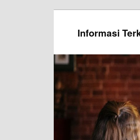
Skip
to
primary
Informasi Ter
content