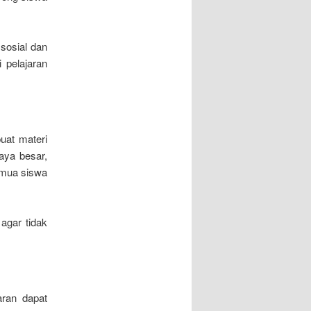
 sosial dan
 pelajaran
uat materi
aya besar,
semua siswa
agar tidak
aran dapat