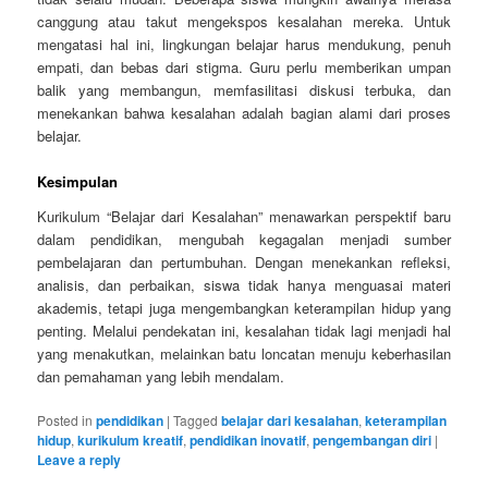
canggung atau takut mengekspos kesalahan mereka. Untuk
mengatasi hal ini, lingkungan belajar harus mendukung, penuh
empati, dan bebas dari stigma. Guru perlu memberikan umpan
balik yang membangun, memfasilitasi diskusi terbuka, dan
menekankan bahwa kesalahan adalah bagian alami dari proses
belajar.
Kesimpulan
Kurikulum “Belajar dari Kesalahan” menawarkan perspektif baru
dalam pendidikan, mengubah kegagalan menjadi sumber
pembelajaran dan pertumbuhan. Dengan menekankan refleksi,
analisis, dan perbaikan, siswa tidak hanya menguasai materi
akademis, tetapi juga mengembangkan keterampilan hidup yang
penting. Melalui pendekatan ini, kesalahan tidak lagi menjadi hal
yang menakutkan, melainkan batu loncatan menuju keberhasilan
dan pemahaman yang lebih mendalam.
Posted in
pendidikan
|
Tagged
belajar dari kesalahan
,
keterampilan
hidup
,
kurikulum kreatif
,
pendidikan inovatif
,
pengembangan diri
|
Leave a reply