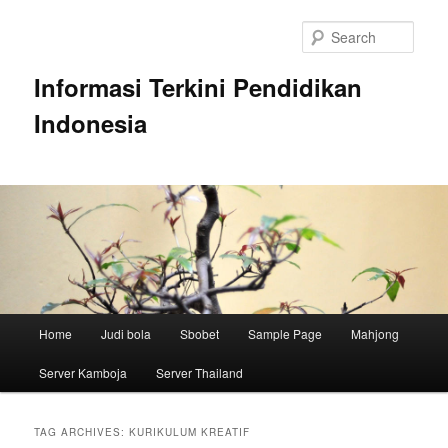
Skip
Skip
to
to
Sear
primary
secondary
content
content
Informasi Terkini Pendidikan
Indonesia
Main
Home
Judi bola
Sbobet
Sample Page
Mahjong
menu
Server Kamboja
Server Thailand
TAG ARCHIVES:
KURIKULUM KREATIF