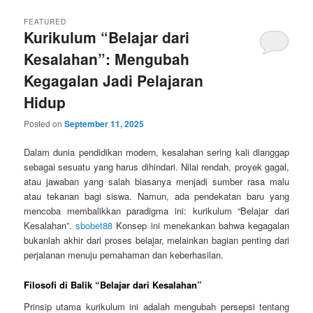
FEATURED
Kurikulum “Belajar dari
Kesalahan”: Mengubah
Kegagalan Jadi Pelajaran
Hidup
Posted on
September 11, 2025
Dalam dunia pendidikan modern, kesalahan sering kali dianggap
sebagai sesuatu yang harus dihindari. Nilai rendah, proyek gagal,
atau jawaban yang salah biasanya menjadi sumber rasa malu
atau tekanan bagi siswa. Namun, ada pendekatan baru yang
mencoba membalikkan paradigma ini: kurikulum “Belajar dari
Kesalahan”.
sbobet88
Konsep ini menekankan bahwa kegagalan
bukanlah akhir dari proses belajar, melainkan bagian penting dari
perjalanan menuju pemahaman dan keberhasilan.
Filosofi di Balik “Belajar dari Kesalahan”
Prinsip utama kurikulum ini adalah mengubah persepsi tentang