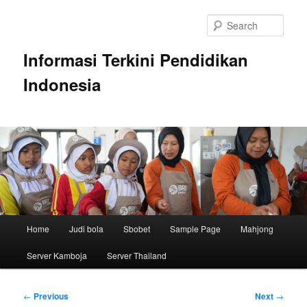
Skip
to
Sear
primary
content
Informasi Terkini Pendidikan
Indonesia
Main
Home
Judi bola
Sbobet
Sample Page
Mahjong
menu
Server Kamboja
Server Thailand
Post
←
Previous
Next
→