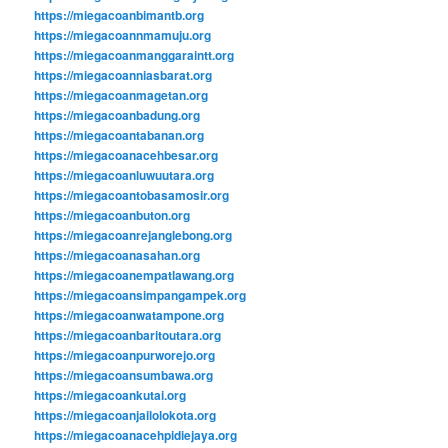
https://miegacoanbimantb.org
https://miegacoannmamuju.org
https://miegacoanmanggaraintt.org
https://miegacoanniasbarat.org
https://miegacoanmagetan.org
https://miegacoanbadung.org
https://miegacoantabanan.org
https://miegacoanacehbesar.org
https://miegacoanluwuutara.org
https://miegacoantobasamosir.org
https://miegacoanbuton.org
https://miegacoanrejanglebong.org
https://miegacoanasahan.org
https://miegacoanempatlawang.org
https://miegacoansimpangampek.org
https://miegacoanwatampone.org
https://miegacoanbaritoutara.org
https://miegacoanpurworejo.org
https://miegacoansumbawa.org
https://miegacoankutai.org
https://miegacoanjailolokota.org
https://miegacoanacehpidiejaya.org