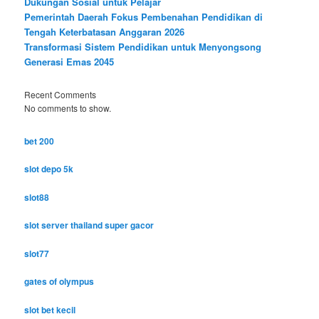
Dukungan Sosial untuk Pelajar
Pemerintah Daerah Fokus Pembenahan Pendidikan di
Tengah Keterbatasan Anggaran 2026
Transformasi Sistem Pendidikan untuk Menyongsong
Generasi Emas 2045
Recent Comments
No comments to show.
bet 200
slot depo 5k
slot88
slot server thailand super gacor
slot77
gates of olympus
slot bet kecil