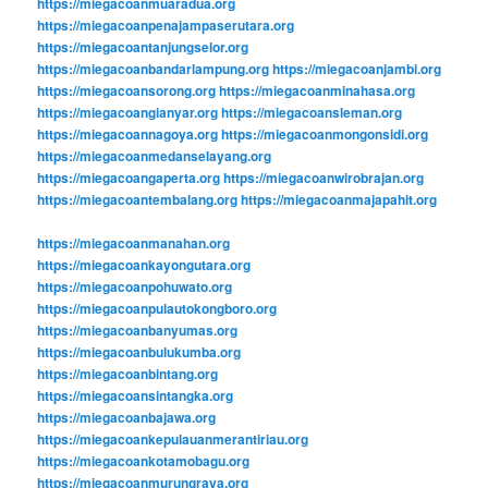
https://miegacoanmuaradua.org
https://miegacoanpenajampaserutara.org
https://miegacoantanjungselor.org
https://miegacoanbandarlampung.org
https://miegacoanjambi.org
https://miegacoansorong.org
https://miegacoanminahasa.org
https://miegacoangianyar.org
https://miegacoansleman.org
https://miegacoannagoya.org
https://miegacoanmongonsidi.org
https://miegacoanmedanselayang.org
https://miegacoangaperta.org
https://miegacoanwirobrajan.org
https://miegacoantembalang.org
https://miegacoanmajapahit.org
https://miegacoanmanahan.org
https://miegacoankayongutara.org
https://miegacoanpohuwato.org
https://miegacoanpulautokongboro.org
https://miegacoanbanyumas.org
https://miegacoanbulukumba.org
https://miegacoanbintang.org
https://miegacoansintangka.org
https://miegacoanbajawa.org
https://miegacoankepulauanmerantiriau.org
https://miegacoankotamobagu.org
https://miegacoanmurungraya.org