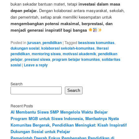
bukan sekadar bantuan materi, tetapi
investasi dalam masa
depan pelajar
. Dengan kolaborasi antara masyarakat, sekolah,
dan pemerintah, setiap anak memiliki kesempatan untuk
mengembangkan potensi maksimal, berprestasi, dan
menjadi generasi inspiratif bagi bangsa
Posted in
jurusan
,
pendidikan
|
Tagged
beasiswa komunitas
,
dukungan sosial
,
kolaborasi sekolah-komunitas
,
literasi
pendidikan
,
mentoring siswa
,
motivasi akademik
,
pendidikan
pelajar
,
prestasi siswa
,
program belajar komunitas
,
solidaritas
sosial
|
Leave a reply
Search
Search
Recent Posts
AI Membantu Siswa SMP Mengelola Waktu Belajar
Program MGB untuk Siswa Indonesia, Manfaatnya Nyata
Komunitas Bergerak, Pendidikan Meningkat: Kisah Inspiratif
Dukungan Sosial untuk Pelajar
Pemerintah Daerah Fokus Pembenahan Pendidikan di