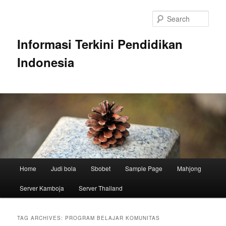
Skip
Skip
to
to
Sear
primary
secondary
content
content
Informasi Terkini Pendidikan
Indonesia
Main
Home
Judi bola
Sbobet
Sample Page
Mahjong
menu
Server Kamboja
Server Thailand
TAG ARCHIVES:
PROGRAM BELAJAR KOMUNITAS