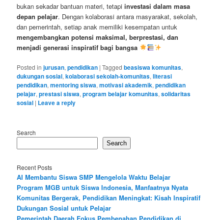
bukan sekadar bantuan materi, tetapi
investasi dalam masa
depan pelajar
. Dengan kolaborasi antara masyarakat, sekolah,
dan pemerintah, setiap anak memiliki kesempatan untuk
mengembangkan potensi maksimal, berprestasi, dan
menjadi generasi inspiratif bagi bangsa
Posted in
jurusan
,
pendidikan
|
Tagged
beasiswa komunitas
,
dukungan sosial
,
kolaborasi sekolah-komunitas
,
literasi
pendidikan
,
mentoring siswa
,
motivasi akademik
,
pendidikan
pelajar
,
prestasi siswa
,
program belajar komunitas
,
solidaritas
sosial
|
Leave a reply
Search
Search
Recent Posts
AI Membantu Siswa SMP Mengelola Waktu Belajar
Program MGB untuk Siswa Indonesia, Manfaatnya Nyata
Komunitas Bergerak, Pendidikan Meningkat: Kisah Inspiratif
Dukungan Sosial untuk Pelajar
Pemerintah Daerah Fokus Pembenahan Pendidikan di