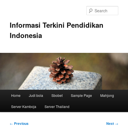
Skip
to
Sear
primary
content
Informasi Terkini Pendidikan
Indonesia
Main
Home
Judi bola
Sbobet
Sample Page
Mahjong
menu
Server Kamboja
Server Thailand
Post
←
Previous
Next
→