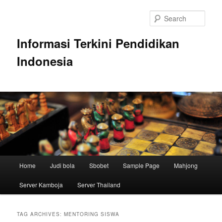
Skip
Skip
to
to
Sear
primary
secondary
content
content
Informasi Terkini Pendidikan
Indonesia
Main
Home
Judi bola
Sbobet
Sample Page
Mahjong
menu
Server Kamboja
Server Thailand
TAG ARCHIVES:
MENTORING SISWA