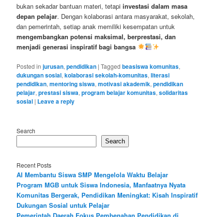
bukan sekadar bantuan materi, tetapi
investasi dalam masa
depan pelajar
. Dengan kolaborasi antara masyarakat, sekolah,
dan pemerintah, setiap anak memiliki kesempatan untuk
mengembangkan potensi maksimal, berprestasi, dan
menjadi generasi inspiratif bagi bangsa
Posted in
jurusan
,
pendidikan
|
Tagged
beasiswa komunitas
,
dukungan sosial
,
kolaborasi sekolah-komunitas
,
literasi
pendidikan
,
mentoring siswa
,
motivasi akademik
,
pendidikan
pelajar
,
prestasi siswa
,
program belajar komunitas
,
solidaritas
sosial
|
Leave a reply
Search
Search
Recent Posts
AI Membantu Siswa SMP Mengelola Waktu Belajar
Program MGB untuk Siswa Indonesia, Manfaatnya Nyata
Komunitas Bergerak, Pendidikan Meningkat: Kisah Inspiratif
Dukungan Sosial untuk Pelajar
Pemerintah Daerah Fokus Pembenahan Pendidikan di