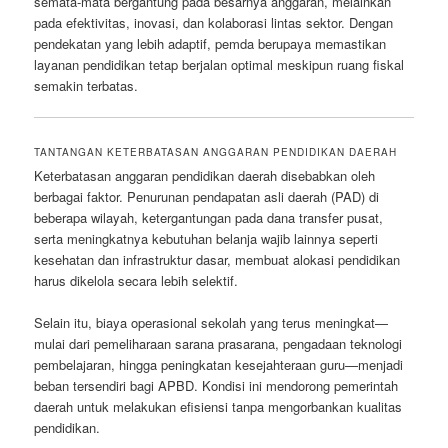
semata-mata bergantung pada besarnya anggaran, melainkan
pada efektivitas, inovasi, dan kolaborasi lintas sektor. Dengan
pendekatan yang lebih adaptif, pemda berupaya memastikan
layanan pendidikan tetap berjalan optimal meskipun ruang fiskal
semakin terbatas.
TANTANGAN KETERBATASAN ANGGARAN PENDIDIKAN DAERAH
Keterbatasan anggaran pendidikan daerah disebabkan oleh
berbagai faktor. Penurunan pendapatan asli daerah (PAD) di
beberapa wilayah, ketergantungan pada dana transfer pusat,
serta meningkatnya kebutuhan belanja wajib lainnya seperti
kesehatan dan infrastruktur dasar, membuat alokasi pendidikan
harus dikelola secara lebih selektif.
Selain itu, biaya operasional sekolah yang terus meningkat—
mulai dari pemeliharaan sarana prasarana, pengadaan teknologi
pembelajaran, hingga peningkatan kesejahteraan guru—menjadi
beban tersendiri bagi APBD. Kondisi ini mendorong pemerintah
daerah untuk melakukan efisiensi tanpa mengorbankan kualitas
pendidikan.