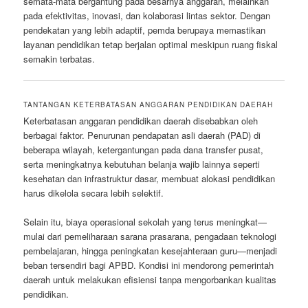
semata-mata bergantung pada besarnya anggaran, melainkan
pada efektivitas, inovasi, dan kolaborasi lintas sektor. Dengan
pendekatan yang lebih adaptif, pemda berupaya memastikan
layanan pendidikan tetap berjalan optimal meskipun ruang fiskal
semakin terbatas.
TANTANGAN KETERBATASAN ANGGARAN PENDIDIKAN DAERAH
Keterbatasan anggaran pendidikan daerah disebabkan oleh
berbagai faktor. Penurunan pendapatan asli daerah (PAD) di
beberapa wilayah, ketergantungan pada dana transfer pusat,
serta meningkatnya kebutuhan belanja wajib lainnya seperti
kesehatan dan infrastruktur dasar, membuat alokasi pendidikan
harus dikelola secara lebih selektif.
Selain itu, biaya operasional sekolah yang terus meningkat—
mulai dari pemeliharaan sarana prasarana, pengadaan teknologi
pembelajaran, hingga peningkatan kesejahteraan guru—menjadi
beban tersendiri bagi APBD. Kondisi ini mendorong pemerintah
daerah untuk melakukan efisiensi tanpa mengorbankan kualitas
pendidikan.