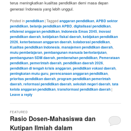
terus meningkatkan kualitas pendidikan demi masa depan
generasi Indonesia yang lebih unggul.
Posted in
pendidikan
|
Tagged
anggaran pendidikan
,
APBD sektor
pendidikan
,
belanja pendidikan APBD
,
digitalisasi pendidikan
,
efisiensi anggaran pendidikan
,
Indonesia Emas 2045
,
inovasi
pendidikan daerah
,
kebijakan fiskal daerah
,
kebijakan pendidikan
2026
,
keterbatasan anggaran daerah
,
kolaborasi pendidikan
,
Kualitas pendidikan Indonesia
,
manajemen pendidikan daerah
,
mutu pembelajaran
,
pembangunan manusia berkelanjutan
,
pembangunan SDM daerah
,
pembenahan pendidikan
,
Pemerataan
pendidikan
,
pemerintah daerah
,
pendidikan daerah 2026
,
pendidikan di tengah krisis anggaran
,
pendidikan vokasi daerah
,
peningkatan mutu guru
,
perencanaan anggaran pendidikan
,
prioritas pendidikan daerah
,
program pendidikan pemerintah
daerah
,
reformasi pendidikan daerah
,
sekolah negeri daerah
,
tata
kelola anggaran pendidikan
,
transformasi pendidikan daerah
|
Leave a reply
FEATURED
Rasio Dosen-Mahasiswa dan
Kutipan Ilmiah dalam