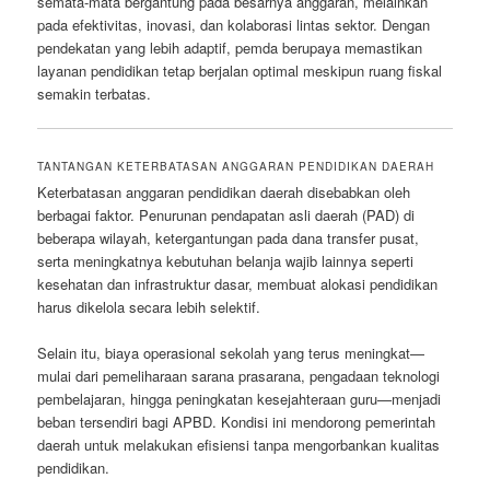
semata-mata bergantung pada besarnya anggaran, melainkan
pada efektivitas, inovasi, dan kolaborasi lintas sektor. Dengan
pendekatan yang lebih adaptif, pemda berupaya memastikan
layanan pendidikan tetap berjalan optimal meskipun ruang fiskal
semakin terbatas.
TANTANGAN KETERBATASAN ANGGARAN PENDIDIKAN DAERAH
Keterbatasan anggaran pendidikan daerah disebabkan oleh
berbagai faktor. Penurunan pendapatan asli daerah (PAD) di
beberapa wilayah, ketergantungan pada dana transfer pusat,
serta meningkatnya kebutuhan belanja wajib lainnya seperti
kesehatan dan infrastruktur dasar, membuat alokasi pendidikan
harus dikelola secara lebih selektif.
Selain itu, biaya operasional sekolah yang terus meningkat—
mulai dari pemeliharaan sarana prasarana, pengadaan teknologi
pembelajaran, hingga peningkatan kesejahteraan guru—menjadi
beban tersendiri bagi APBD. Kondisi ini mendorong pemerintah
daerah untuk melakukan efisiensi tanpa mengorbankan kualitas
pendidikan.