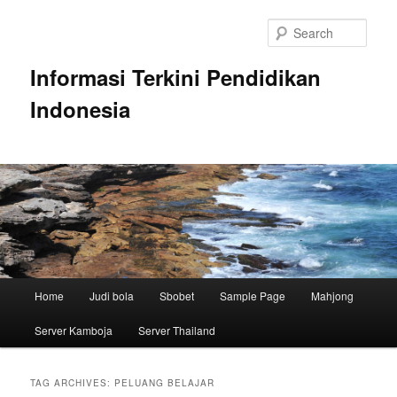
Skip
Skip
to
to
Sear
primary
secondary
content
content
Informasi Terkini Pendidikan
Indonesia
Main
Home
Judi bola
Sbobet
Sample Page
Mahjong
menu
Server Kamboja
Server Thailand
TAG ARCHIVES:
PELUANG BELAJAR