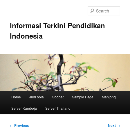
Skip
to
Sear
primary
content
Informasi Terkini Pendidikan
Indonesia
Main
Home
Judi bola
Sbobet
Sample Page
Mahjong
menu
Server Kamboja
Server Thailand
Post
←
Previous
Next
→