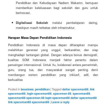
Pendidikan dan Kebudayaan Nadiem Makarim, bertujuan
memberikan keleluasaan bagi sekolah dan guru untuk
berinovasi.
Digitalisasi Sekolah
melalui pembelajaran daring,
meskipun masih terbatas oleh infrastruktur.
Harapan Masa Depan Pendidikan Indonesia
Pendidikan Indonesia di masa depan diharapkan mampu
melahirkan generasi yang unggul, berkarakter, dan siap
menghadapi tantangan global. Dengan adanya bonus demografi,
kualitas SDM Indonesia menjadi faktor penentu dalam
persaingan internasional. Untuk itu, kolaborasi antara pemerintah,
guru, orang tua, dan masyarakat sangat penting demi
membangun sistem pendidikan yang inklusif, adil, dan
berkualitas
Posted in
beasiswa
,
pendidikan
|
Tagged
daftar spaceman88
,
link
spaceman88
,
login spaceman88
,
spaceman 88
,
spaceman88
,
spaceman88 spaceman 88 login spaceman88 daftar spaceman88
link spaceman88 spaceman88
|
Leave a reply