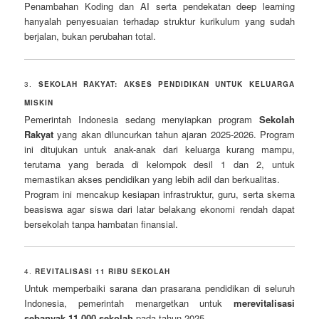
Penambahan Koding dan AI serta pendekatan deep learning
hanyalah penyesuaian terhadap struktur kurikulum yang sudah
berjalan, bukan perubahan total.
3.
SEKOLAH RAKYAT: AKSES PENDIDIKAN UNTUK KELUARGA
MISKIN
Pemerintah Indonesia sedang menyiapkan program
Sekolah
Rakyat
yang akan diluncurkan tahun ajaran 2025-2026. Program
ini ditujukan untuk anak-anak dari keluarga kurang mampu,
terutama yang berada di kelompok desil 1 dan 2, untuk
memastikan akses pendidikan yang lebih adil dan berkualitas.
Program ini mencakup kesiapan infrastruktur, guru, serta skema
beasiswa agar siswa dari latar belakang ekonomi rendah dapat
bersekolah tanpa hambatan finansial.
4.
REVITALISASI 11 RIBU SEKOLAH
Untuk memperbaiki sarana dan prasarana pendidikan di seluruh
Indonesia, pemerintah menargetkan untuk
merevitalisasi
sebanyak 11.000 sekolah
pada tahun 2025.