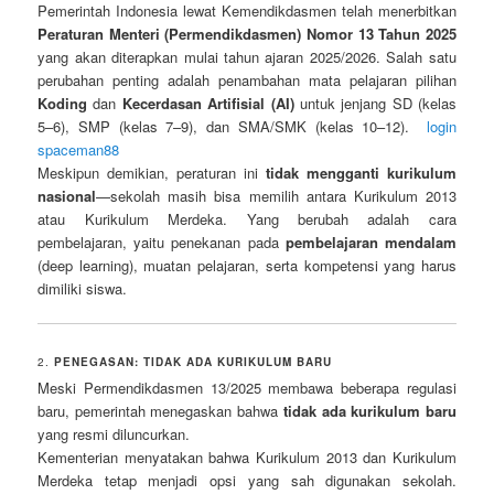
Pemerintah Indonesia lewat Kemendikdasmen telah menerbitkan
Peraturan Menteri (Permendikdasmen) Nomor 13 Tahun 2025
yang akan diterapkan mulai tahun ajaran 2025/2026. Salah satu
perubahan penting adalah penambahan mata pelajaran pilihan
Koding
dan
Kecerdasan Artifisial (AI)
untuk jenjang SD (kelas
5–6), SMP (kelas 7–9), dan SMA/SMK (kelas 10–12).
login
spaceman88
Meskipun demikian, peraturan ini
tidak mengganti kurikulum
nasional
—sekolah masih bisa memilih antara Kurikulum 2013
atau Kurikulum Merdeka. Yang berubah adalah cara
pembelajaran, yaitu penekanan pada
pembelajaran mendalam
(deep learning), muatan pelajaran, serta kompetensi yang harus
dimiliki siswa.
2.
PENEGASAN: TIDAK ADA KURIKULUM BARU
Meski Permendikdasmen 13/2025 membawa beberapa regulasi
baru, pemerintah menegaskan bahwa
tidak ada kurikulum baru
yang resmi diluncurkan.
Kementerian menyatakan bahwa Kurikulum 2013 dan Kurikulum
Merdeka tetap menjadi opsi yang sah digunakan sekolah.