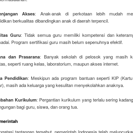
enjangan Akses
: Anak-anak di perkotaan lebih mudah me
idikan berkualitas dibandingkan anak di daerah terpencil.
litas Guru
: Tidak semua guru memiliki kompetensi dan keteram
dai. Program sertifikasi guru masih belum sepenuhnya efektif.
ana dan Prasarana
: Banyak sekolah di pelosok yang masih k
litas, seperti ruang kelas, laboratorium, maupun akses internet.
ya Pendidikan
: Meskipun ada program bantuan seperti KIP (Kartu
ar), masih ada keluarga yang kesulitan menyekolahkan anaknya.
ubahan Kurikulum
: Pergantian kurikulum yang terlalu sering kada
ngungan bagi guru, siswa, dan orang tua.
merintah
gatasi tantangan tersebut, pemerintah Indonesia telah meluncurka