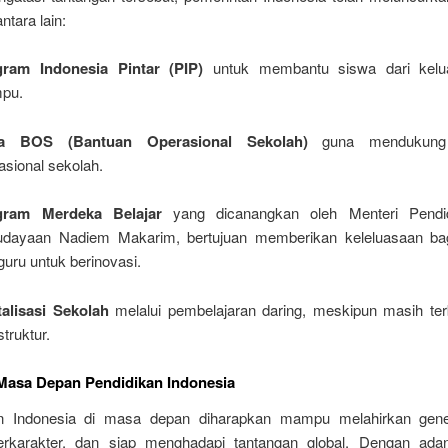
ntara lain:
gram Indonesia Pintar (PIP)
untuk membantu siswa dari kelua
pu.
a BOS (Bantuan Operasional Sekolah)
guna mendukung 
asional sekolah.
gram Merdeka Belajar
yang dicanangkan oleh Menteri Pendi
dayaan Nadiem Makarim, bertujuan memberikan keleluasaan bag
guru untuk berinovasi.
talisasi Sekolah
melalui pembelajaran daring, meskipun masih ter
struktur.
Masa Depan Pendidikan Indonesia
an Indonesia di masa depan diharapkan mampu melahirkan gene
erkarakter, dan siap menghadapi tantangan global. Dengan ad