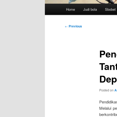
Main
Home
Judi bola
Sbobet
menu
Post
←
Previous
navigation
Pen
Tan
Dep
Posted on
A
Pendidika
Melalui p
berkontri