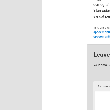
demograf
internasio
sangat pen
This entry w
spaceman8
spaceman88
Leave
Your email 
Commen