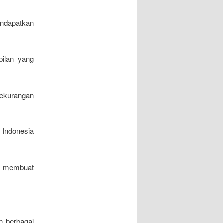
ndapatkan
pilan yang
ekurangan
 Indonesia
ng membuat
n berbagai