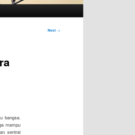
Next
→
ra
tu bangsa.
ngga mampu
an sentral