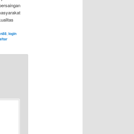
ersaingan
 masyarakat
ualitas
an88
,
login
ftar