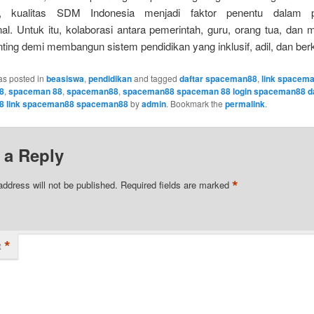
i, kualitas SDM Indonesia menjadi faktor penentu dalam p
nal. Untuk itu, kolaborasi antara pemerintah, guru, orang tua, dan
ting demi membangun sistem pendidikan yang inklusif, adil, dan berk
as posted in
beasiswa
,
pendidikan
and tagged
daftar spaceman88
,
link spacem
8
,
spaceman 88
,
spaceman88
,
spaceman88 spaceman 88 login spaceman88 da
 link spaceman88 spaceman88
by
admin
. Bookmark the
permalink
.
 a Reply
*
address will not be published.
Required fields are marked
*
t