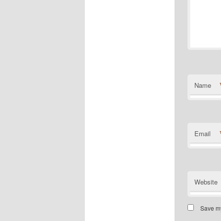
Name
Email
Website
Save my