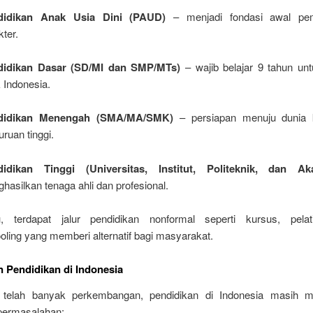
didikan Anak Usia Dini (PAUD)
– menjadi fondasi awal pe
kter.
didikan Dasar (SD/MI dan SMP/MTs)
– wajib belajar 9 tahun unt
 Indonesia.
didikan Menengah (SMA/MA/SMK)
– persiapan menuju dunia k
uruan tinggi.
didikan Tinggi (Universitas, Institut, Politeknik, dan Ak
hasilkan tenaga ahli dan profesional.
u, terdapat jalur pendidikan nonformal seperti kursus, pela
ling yang memberi alternatif bagi masyarakat.
 Pendidikan di Indonesia
 telah banyak perkembangan, pendidikan di Indonesia masih m
permasalahan: