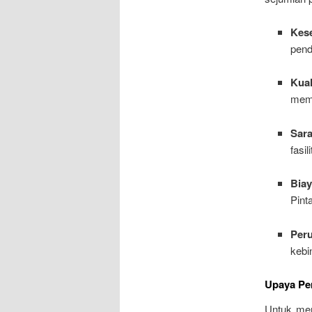
Kes
pend
Kua
mema
Sar
fasi
Bia
Pint
Per
kebi
Upaya Pe
Untuk men