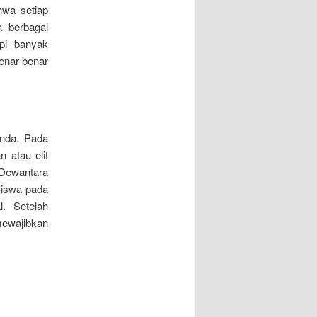
wa setiap
 berbagai
pi banyak
enar-benar
anda. Pada
 atau elit
Dewantara
Siswa pada
. Setelah
mewajibkan