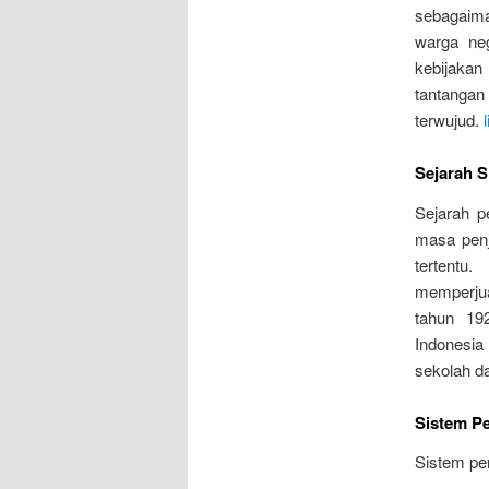
sebagaim
warga ne
kebijaka
tantangan
terwujud.
Sejarah S
Sejarah p
masa penj
tertentu
memperjua
tahun 19
Indonesia
sekolah d
Sistem Pe
Sistem pen