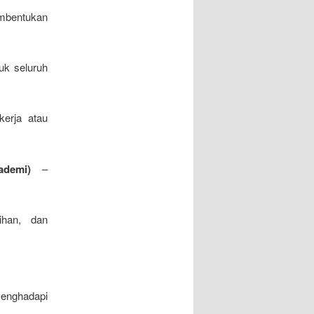
mbentukan
uk seluruh
erja atau
ademi)
–
tihan, dan
enghadapi