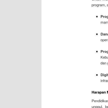
program, a
Pro
mam
Dan
oper
Pro
Kebu
dan 
Digi
infra
Harapan 
Pendidik
unggul, b