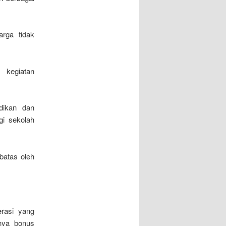
rga tidak
kegiatan
dikan dan
i sekolah
batas oleh
rasi yang
anya bonus