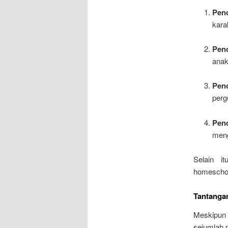
Pen
kara
Pen
anak
Pen
perg
Pen
meng
Selain it
homeschoo
Tantangan
Meskipun
sejumlah 