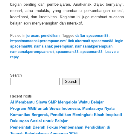
bagian penting dari pembelajaran. Anak-anak diajak bernyanyi,
menari, atau melukis, yang membantu perkembangan emosi,
koordinasi, dan kreativitas. Kegiatan ini juga membuat suasana
belajar lebih menyenangkan dan interaktif.
Posted in
jurusan
,
pendidikan
|
Tagged
daftar spaceman88
,
https://namaanakperempuan.net/
,
link alternatif spaceman88
,
login
spaceman88
,
nama anak perempuan
,
namaanakperempuan
,
namaanakperempuan.net
,
spaceman 88
,
spaceman88
|
Leave a
reply
Search
Search
Recent Posts
AI Membantu Siswa SMP Mengelola Waktu Belajar
Program MGB untuk Siswa Indonesia, Manfaatnya Nyata
Komunitas Bergerak, Pendidikan Meningkat: Kisah Inspiratif
Dukungan Sosial untuk Pelajar
Pemerintah Daerah Fokus Pembenahan Pendidikan di
Tengah Keterbatasan Anggaran 2026