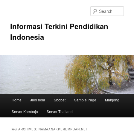
Skip
Skip
to
to
Sear
primary
secondary
content
content
Informasi Terkini Pendidikan
Indonesia
Main
Home
Judi bola
Sbobet
Sample Page
Mahjong
menu
Server Kamboja
Server Thailand
TAG ARCHIVES:
NAMAANAKPEREMPUAN.NET