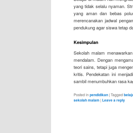
yang tidak selalu nyaman. Str
yang aman dan bebas polus
merencanakan jadwal pengama
pendukung agar siswa tetap da
Kesimpulan
Sekolah malam menawarkan pe
mendalam. Dengan mengamati
teori sains, tetapi juga meng
kritis. Pendekatan ini menja
sambil menumbuhkan rasa kag
Posted in
pendidikan
|
Tagged
belaj
sekolah malam
|
Leave a reply