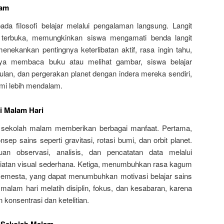
lam
a filosofi belajar melalui pengalaman langsung. Langit
 terbuka, memungkinkan siswa mengamati benda langit
 menekankan pentingnya keterlibatan aktif, rasa ingin tahu,
anya membaca buku atau melihat gambar, siswa belajar
bulan, dan pergerakan planet dengan indera mereka sendiri,
i lebih mendalam.
i Malam Hari
i sekolah malam memberikan berbagai manfaat. Pertama,
 sains seperti gravitasi, rotasi bumi, dan orbit planet.
 observasi, analisis, dan pencatatan data melalui
iatan visual sederhana. Ketiga, menumbuhkan rasa kagum
semesta, yang dapat menumbuhkan motivasi belajar sains
an malam hari melatih disiplin, fokus, dan kesabaran, karena
konsentrasi dan ketelitian.