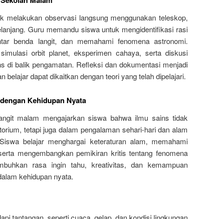
 Sekolah Malam
jak melakukan observasi langsung menggunakan teleskop,
elanjang. Guru memandu siswa untuk mengidentifikasi rasi
antar benda langit, dan memahami fenomena astronomi.
 simulasi orbit planet, eksperimen cahaya, serta diskusi
s di balik pengamatan. Refleksi dan dokumentasi menjadi
belajar dapat dikaitkan dengan teori yang telah dipelajari.
dengan Kehidupan Nyata
langit malam mengajarkan siswa bahwa ilmu sains tidak
torium, tetapi juga dalam pengalaman sehari-hari dan alam
 Siswa belajar menghargai keteraturan alam, memahami
serta mengembangkan pemikiran kritis tentang fenomena
buhkan rasa ingin tahu, kreativitas, dan kemampuan
dalam kehidupan nyata.
pi tantangan, seperti cuaca, gelap, dan kondisi lingkungan