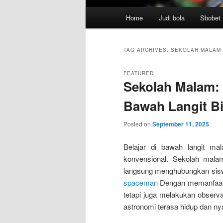
Main
Home
Judi bola
Sbobet
menu
TAG ARCHIVES:
SEKOLAH MALAM
FEATURED
Sekolah Malam: 
Bawah Langit B
Posted on
September 11, 2025
Belajar di bawah langit m
konvensional. Sekolah mala
langsung menghubungkan siswa 
spaceman
Dengan memanfaatka
tetapi juga melakukan observ
astronomi terasa hidup dan ny