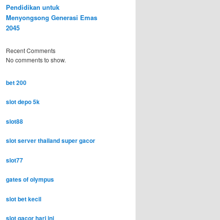
Pendidikan untuk
Menyongsong Generasi Emas
2045
Recent Comments
No comments to show.
bet 200
slot depo 5k
slot88
slot server thailand super gacor
slot77
gates of olympus
slot bet kecil
slot gacor hari ini