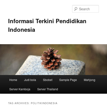
Skip
Skip
to
to
Sear
primary
secondary
content
content
Informasi Terkini Pendidikan
Indonesia
Main
Home
Judi bola
Sbobet
Sample Page
Mahjong
menu
Server Kamboja
Server Thailand
TAG ARCHIVES:
POLITIKINDONESIA