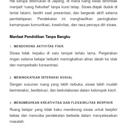
Hal serupa ditemukan di Jepang, di mana ruang kelas dirombak
menjadi “ruang fleksibel” tanpa kursi tetap. Siswa diajak duduk di
lantai tatami, berdiri saat presentasi, dan bergerak aktif selama
pembelajaran. Pendekatan ini menghasilkan peningkatan
kemampuan komunikasi, kreativitas, dan rasa percaya diri siswa.
Manfaat Pendidikan Tanpa Bangku
1.
MENDORONG AKTIVITAS FISIK
Siswa tidak terpaku di satu tempat terlalu lama. Pergerakan
ringan selama belajar terbukti meningkatkan aliran darah ke otak
dan memperbaiki konsentrasi.
2.
MENINGKATKAN INTERAKSI SOSIAL
Dengan susunan ruang yang lebih terbuka, siswa lebih mudah
berinteraksi, berdiskusi, dan berkolaborasi dalam kelompok kecil.
3.
MENUMBUHKAN KREATIVITAS DAN FLEKSIBILITAS BERPIKIR
Ruang belajar yang tidak kaku mendorong siswa untuk berpikir
bebas dan mencoba pendekatan berbeda dalam menyelesaikan
masalah.