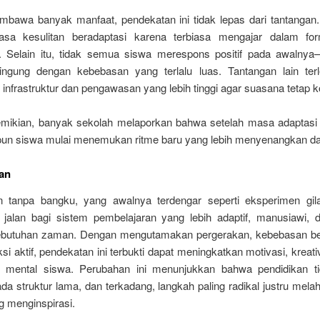
bawa banyak manfaat, pendekatan ini tidak lepas dari tantangan
asa kesulitan beradaptasi karena terbiasa mengajar dalam for
al. Selain itu, tidak semua siswa merespons positif pada awalny
ngung dengan kebebasan yang terlalu luas. Tantangan lain ter
infrastruktur dan pengawasan yang lebih tinggi agar suasana tetap k
ikian, banyak sekolah melaporkan bahwa setelah masa adaptasi 
un siswa mulai menemukan ritme baru yang lebih menyenangkan dan
an
n tanpa bangku, yang awalnya terdengar seperti eksperimen gila
alan bagi sistem pembelajaran yang lebih adaptif, manusiawi, 
butuhan zaman. Dengan mengutamakan pergerakan, kebebasan be
ksi aktif, pendekatan ini terbukti dapat meningkatkan motivasi, kreativ
 mental siswa. Perubahan ini menunjukkan bahwa pendidikan t
da struktur lama, dan terkadang, langkah paling radikal justru melah
g menginspirasi.