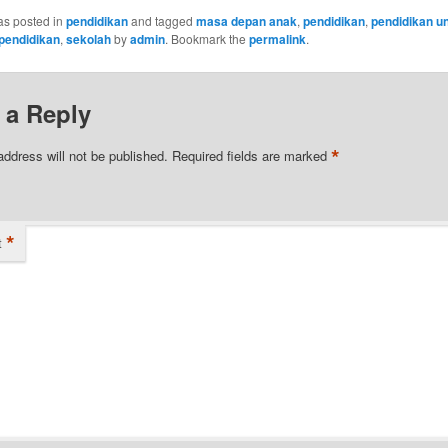
as posted in
pendidikan
and tagged
masa depan anak
,
pendidikan
,
pendidikan u
pendidikan
,
sekolah
by
admin
. Bookmark the
permalink
.
 a Reply
*
address will not be published.
Required fields are marked
*
t