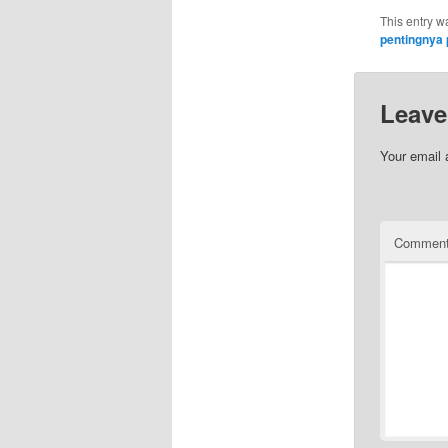
This entry w
pentingnya 
Leave
Your email 
Commen