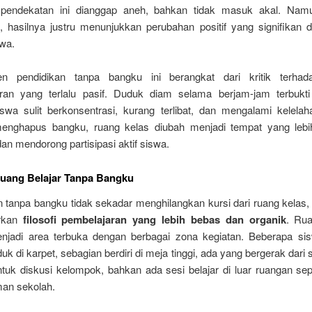
 pendekatan ini dianggap aneh, bahkan tidak masuk akal. Namu
n, hasilnya justru menunjukkan perubahan positif yang signifikan 
swa.
en pendidikan tanpa bangku ini berangkat dari kritik terhad
ran yang terlalu pasif. Duduk diam selama berjam-jam terbuk
swa sulit berkonsentrasi, kurang terlibat, dan mengalami kelelah
nghapus bangku, ruang kelas diubah menjadi tempat yang lebi
 dan mendorong partisipasi aktif siswa.
uang Belajar Tanpa Bangku
n tanpa bangku tidak sekadar menghilangkan kursi dari ruang kelas,
rkan
filosofi pembelajaran yang lebih bebas dan organik
. Rua
njadi area terbuka dengan berbagai zona kegiatan. Beberapa sis
uk di karpet, sebagian berdiri di meja tinggi, ada yang bergerak dari sa
 untuk diskusi kelompok, bahkan ada sesi belajar di luar ruangan se
man sekolah.