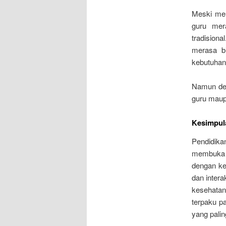
Meski mem
guru mer
tradision
merasa bi
kebutuhan 
Namun dem
guru maup
Kesimpul
Pendidika
membuka j
dengan ke
dan intera
kesehatan
terpaku pa
yang palin