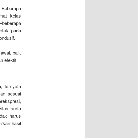
. Beberapa
mat kelas
a—beberapa
letak pada
ondusif.
awal, baik
 efektif.
, ternyata
dan sesuai
rekspresi,
itas, serta
idak harus
irkan hasil