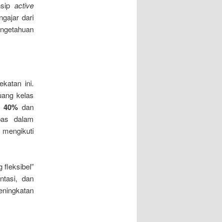
nsip
active
gajar dari
ngetahuan
katan ini.
uang kelas
t 40%
dan
bas dalam
 mengikuti
 fleksibel”
ntasi, dan
ningkatan