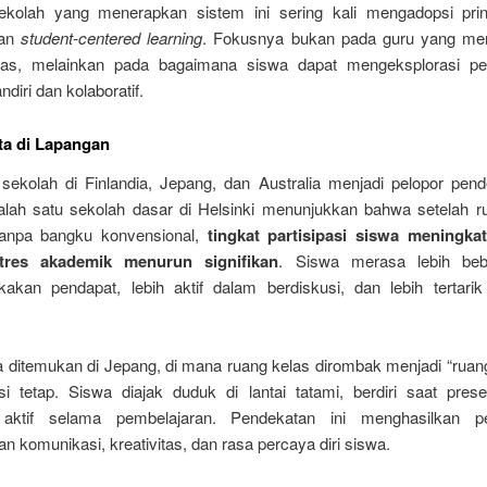
ekolah yang menerapkan sistem ini sering kali mengadopsi pri
an
student-centered learning
. Fokusnya bukan pada guru yang men
las, melainkan pada bagaimana siswa dapat mengeksplorasi pe
diri dan kolaboratif.
ta di Lapangan
sekolah di Finlandia, Jepang, dan Australia menjadi pelopor pende
salah satu sekolah dasar di Helsinki menunjukkan bahwa setelah r
tanpa bangku konvensional,
tingkat partisipasi siswa meningka
stres akademik menurun signifikan
. Siswa merasa lebih be
kan pendapat, lebih aktif dalam berdiskusi, dan lebih tertarik
 ditemukan di Jepang, di mana ruang kelas dirombak menjadi “ruang
si tetap. Siswa diajak duduk di lantai tatami, berdiri saat prese
 aktif selama pembelajaran. Pendekatan ini menghasilkan pe
komunikasi, kreativitas, dan rasa percaya diri siswa.