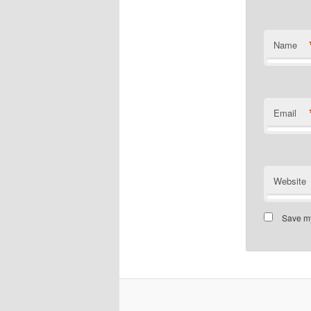
Name
Email
Website
Save my