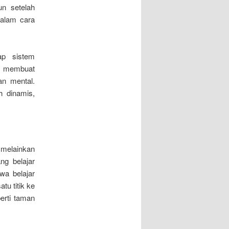
n setelah
dalam cara
ap sistem
ti membuat
an mental.
h dinamis,
 melainkan
ng belajar
wa belajar
tu titik ke
perti taman