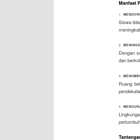
Manfaat 
1.
MENDORO
Siswa tida
meningkat
2.
MENINGK
Dengan su
dan berko
3.
MENUMBU
Ruang bel
pendekata
4.
MENGURA
Lingkunga
pertumbuh
Tantanga