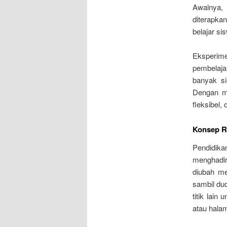
Awalnya,
diterapka
belajar si
Eksperim
pembelaja
banyak si
Dengan me
fleksibel,
Konsep R
Pendidika
menghadi
diubah me
sambil dud
titik lain
atau hala