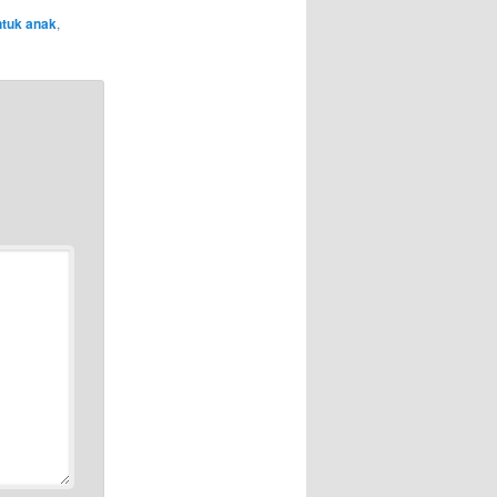
ntuk anak
,