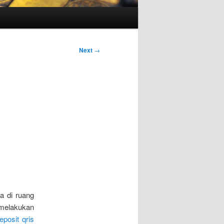
Next
→
a di ruang
melakukan
eposit qris