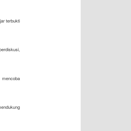
ar terbukti
erdiskusi,
an mencoba
 mendukung