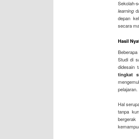
Sekolah-s
learning
d
depan ke
secara man
Hasil Nya
Beberapa 
Studi di 
didesain 
tingkat 
mengemuka
pelajaran.
Hal serupa
tanpa kur
bergerak
kemampuan 