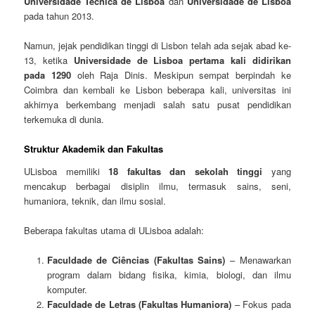
Universidade Técnica de Lisboa
dan
Universidade de Lisboa
pada tahun 2013.
Namun, jejak pendidikan tinggi di Lisbon telah ada sejak abad ke-
13, ketika
Universidade de Lisboa pertama kali didirikan
pada 1290
oleh Raja Dinis. Meskipun sempat berpindah ke
Coimbra dan kembali ke Lisbon beberapa kali, universitas ini
akhirnya berkembang menjadi salah satu pusat pendidikan
terkemuka di dunia.
Struktur Akademik dan Fakultas
ULisboa memiliki
18 fakultas dan sekolah tinggi
yang
mencakup berbagai disiplin ilmu, termasuk sains, seni,
humaniora, teknik, dan ilmu sosial.
Beberapa fakultas utama di ULisboa adalah:
Faculdade de Ciências (Fakultas Sains)
– Menawarkan
program dalam bidang fisika, kimia, biologi, dan ilmu
komputer.
Faculdade de Letras (Fakultas Humaniora)
– Fokus pada