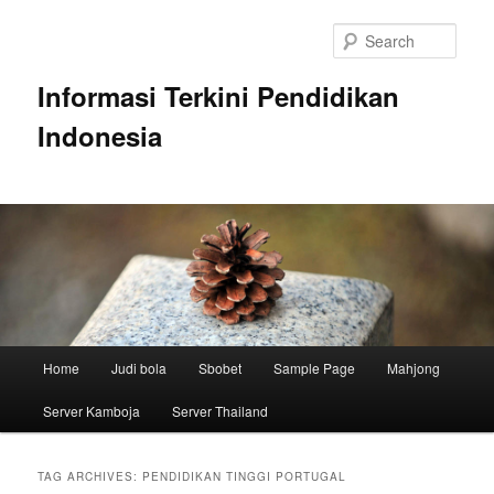
Skip
Skip
to
to
Sear
primary
secondary
content
content
Informasi Terkini Pendidikan
Indonesia
Main
Home
Judi bola
Sbobet
Sample Page
Mahjong
menu
Server Kamboja
Server Thailand
TAG ARCHIVES:
PENDIDIKAN TINGGI PORTUGAL