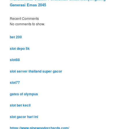
Generasi Emas 2045
Recent Comments
No comments to show.
bet 200
slot depo 5k
slot88
slot server thailand super gacor
slot77
gates of olympus
slot bet kecil
slot gacor hari ini
https://www.pinewoodorchards.com/