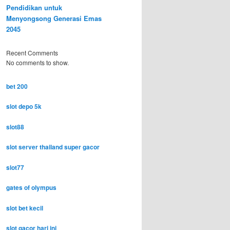
Pendidikan untuk
Menyongsong Generasi Emas
2045
Recent Comments
No comments to show.
bet 200
slot depo 5k
slot88
slot server thailand super gacor
slot77
gates of olympus
slot bet kecil
slot gacor hari ini