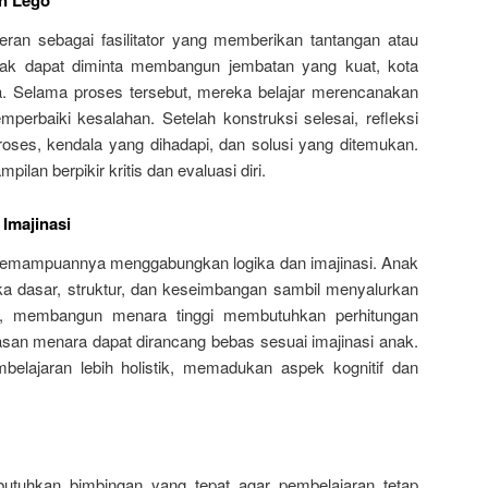
n Lego
ran sebagai fasilitator yang memberikan tantangan atau
anak dapat diminta membangun jembatan yang kuat, kota
na. Selama proses tersebut, mereka belajar merencanakan
perbaiki kesalahan. Setelah konstruksi selesai, refleksi
ses, kendala yang dihadapi, dan solusi yang ditemukan.
ilan berpikir kritis dan evaluasi diri.
Imajinasi
 kemampuannya menggabungkan logika dan imajinasi. Anak
ika dasar, struktur, dan keseimbangan sambil menyalurkan
ya, membangun menara tinggi membutuhkan perhitungan
hiasan menara dapat dirancang bebas sesuai imajinasi anak.
elajaran lebih holistik, memadukan aspek kognitif dan
utuhkan bimbingan yang tepat agar pembelajaran tetap