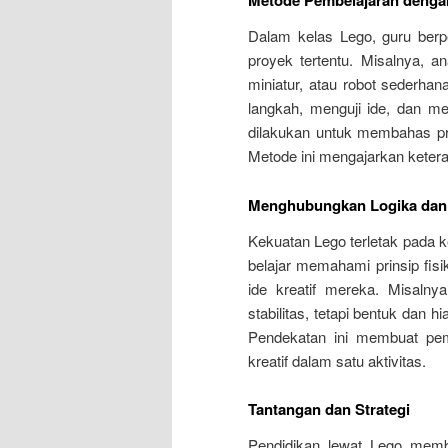
Metode Pembelajaran denga
Dalam kelas Lego, guru berpe
proyek tertentu. Misalnya, 
miniatur, atau robot sederha
langkah, menguji ide, dan mem
dilakukan untuk membahas pro
Metode ini mengajarkan keteramp
Menghubungkan Logika dan 
Kekuatan Lego terletak pada
belajar memahami prinsip fis
ide kreatif mereka. Misaln
stabilitas, tetapi bentuk dan 
Pendekatan ini membuat pemb
kreatif dalam satu aktivitas.
Tantangan dan Strategi
Pendidikan lewat Lego memb