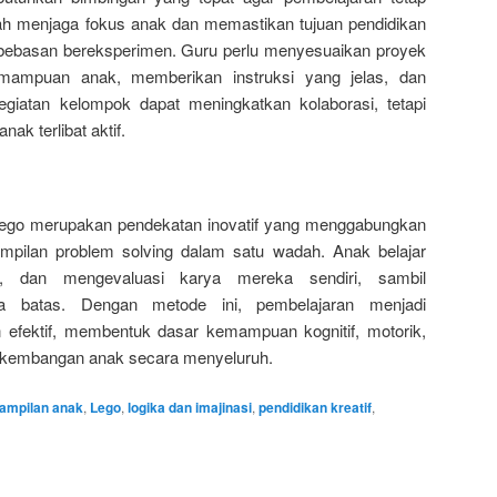
lah menjaga fokus anak dan memastikan tujuan pendidikan
ebebasan bereksperimen. Guru perlu menyesuaikan proyek
mampuan anak, memberikan instruksi yang jelas, dan
egiatan kelompok dapat meningkatkan kolaborasi, tetapi
ak terlibat aktif.
Lego merupakan pendekatan inovatif yang menggabungkan
erampilan problem solving dalam satu wadah. Anak belajar
, dan mengevaluasi karya mereka sendiri, sambil
pa batas. Dengan metode ini, pembelajaran menjadi
n efektif, membentuk dasar kemampuan kognitif, motorik,
erkembangan anak secara menyeluruh.
rampilan anak
,
Lego
,
logika dan imajinasi
,
pendidikan kreatif
,