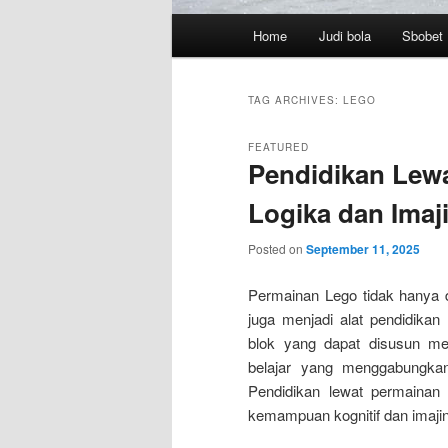
Main
Home
Judi bola
Sbobet
menu
TAG ARCHIVES:
LEGO
FEATURED
Pendidikan Lew
Logika dan Imaj
Posted on
September 11, 2025
Permainan Lego tidak hanya di
juga menjadi alat pendidikan 
blok yang dapat disusun me
belajar yang menggabungkan 
Pendidikan lewat permainan
kemampuan kognitif dan imajin