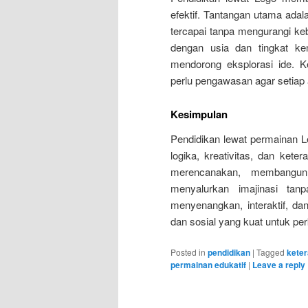
efektif. Tantangan utama ada
tercapai tanpa mengurangi k
dengan usia dan tingkat ke
mendorong eksplorasi ide. K
perlu pengawasan agar setiap an
Kesimpulan
Pendidikan lewat permainan 
logika, kreativitas, dan ket
merencanakan, membangun
menyalurkan imajinasi tan
menyenangkan, interaktif, da
dan sosial yang kuat untuk p
Posted in
pendidikan
|
Tagged
kete
permainan edukatif
|
Leave a reply