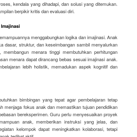
ses, kendala yang dihadapi, dan solusi yang ditemukan.
ilan berpikir kritis dan evaluasi diri.
Imajinasi
 kemampuannya menggabungkan logika dan imajinasi. Anak
ika dasar, struktur, dan keseimbangan sambil menyalurkan
ya, membangun menara tinggi membutuhkan perhitungan
hiasan menara dapat dirancang bebas sesuai imajinasi anak.
elajaran lebih holistik, memadukan aspek kognitif dan
utuhkan bimbingan yang tepat agar pembelajaran tetap
lah menjaga fokus anak dan memastikan tujuan pendidikan
ebebasan bereksperimen. Guru perlu menyesuaikan proyek
mampuan anak, memberikan instruksi yang jelas, dan
egiatan kelompok dapat meningkatkan kolaborasi, tetapi
ak terlibat aktif.