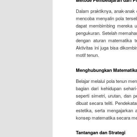
Metode Pembelajaran dari P
Dalam praktiknya, anak-anak d
mencoba menyalin pola terseb
dapat membimbing mereka unt
pengukuran. Setelah memahami
dengan aturan matematika ter
Aktivitas ini juga bisa dikombi
motif tenun.
Menghubungkan Matematika
Belajar melalui pola tenun me
bagian dari kehidupan sehar
seperti simetri, urutan, dan 
dibuat secara teliti. Pendeka
estetika, serta mengajarkan
konsep matematika secara m
Tantangan dan Strategi