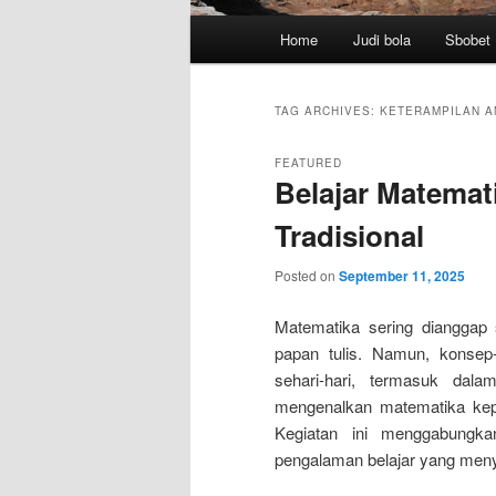
Main
Home
Judi bola
Sbobet
menu
TAG ARCHIVES:
KETERAMPILAN A
FEATURED
Belajar Matemat
Tradisional
Posted on
September 11, 2025
Matematika sering dianggap 
papan tulis. Namun, konsep
sehari-hari, termasuk dal
mengenalkan matematika kepa
Kegiatan ini menggabungka
pengalaman belajar yang men