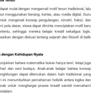
ola Tenun
apat mulai dengan mengamati motif tenun tradisional, lalu
ut menggunakan benang, kertas, atau media digital. Guru
uk mengenali konsep pengulangan, simetri, fraksi, dan
 pola dasar, siswa dapat diminta menciptakan motif baru
tentu, sehingga mereka belajar kreatif sekaligus logis.
nasikan dengan diskusi tentang sejarah dan filosofi di balik
 dengan Kehidupan Nyata
nunjukkan bahwa matematika bukan hanya teori, tetapi juga
i-hari dan seni budaya. Anak-anak belajar bahwa konsep
penghitungan dapat ditemukan dalam kain tradisional yang
tan ini menumbuhkan pemahaman holistik antara logika dan
 anak untuk menghargai proses kreatif sambil memahami
endalam.