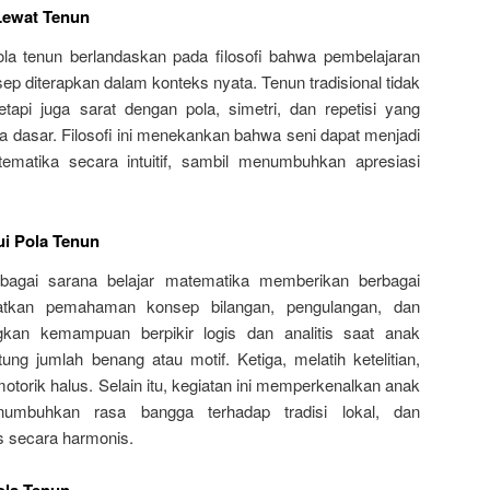
 Lewat Tenun
ola tenun berlandaskan pada filosofi bahwa pembelajaran
onsep diterapkan dalam konteks nyata. Tenun tradisional tidak
etapi juga sarat dengan pola, simetri, dan repetisi yang
dasar. Filosofi ini menekankan bahwa seni dapat menjadi
atika secara intuitif, sambil menumbuhkan apresiasi
ui Pola Tenun
agai sarana belajar matematika memberikan berbagai
atkan pemahaman konsep bilangan, pengulangan, dan
kan kemampuan berpikir logis dan analitis saat anak
g jumlah benang atau motif. Ketiga, melatih ketelitian,
otorik halus. Selain itu, kegiatan ini memperkenalkan anak
umbuhkan rasa bangga terhadap tradisi lokal, dan
 secara harmonis.