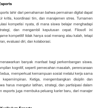
 Esports
ports lahir dari pemahaman bahwa permainan digital dapat
 kritis, koordinasi tim, dan manajemen stres. Turnamen
lasi kompetisi nyata, di mana siswa belajar menghadapi
rategi, dan mengambil keputusan cepat. Filosofi ini
e kompetitif tidak hanya soal menang atau kalah, tetapi
n, evaluasi diri, dan kolaborasi.
s menawarkan banyak manfaat bagi perkembangan siswa.
mpilan kognitif, seperti pemecahan masalah, perencanaan
si. Kedua, memperkuat kemampuan sosial melalui kerja sama
an kepemimpinan. Ketiga, mengembangkan disiplin dan
 harus mengatur latihan, strategi, dan partisipasi dalam
kan esports juga membuka peluang karier baru, dari manajer