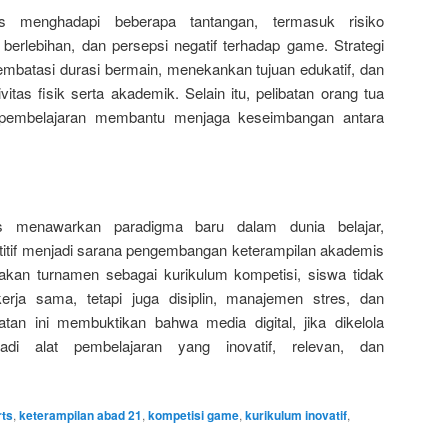
ts menghadapi beberapa tantangan, termasuk risiko
berlebihan, dan persepsi negatif terhadap game. Strategi
embatasi durasi bermain, menekankan tujuan edukatif, dan
as fisik serta akademik. Selain itu, pelibatan orang tua
 pembelajaran membantu menjaga keseimbangan antara
ts menawarkan paradigma baru dalam dunia belajar,
tif menjadi sarana pengembangan keterampilan akademis
kan turnamen sebagai kurikulum kompetisi, siswa tidak
kerja sama, tetapi juga disiplin, manajemen stres, dan
tan ini membuktikan bahwa media digital, jika dikelola
di alat pembelajaran yang inovatif, relevan, dan
rts
,
keterampilan abad 21
,
kompetisi game
,
kurikulum inovatif
,