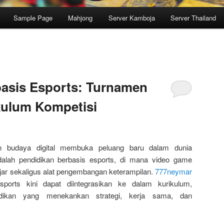
Sample Page
Mahjong
Server Kamboja
Server Thailand
basis Esports: Turnamen
kulum Kompetisi
n budaya digital membuka peluang baru dalam dunia
dalah pendidikan berbasis esports, di mana video game
lajar sekaligus alat pengembangan keterampilan.
777neymar
esports kini dapat diintegrasikan ke dalam kurikulum,
dikan yang menekankan strategi, kerja sama, dan