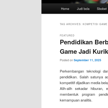
Main
Home
Judi bola
Sbobet
menu
TAG ARCHIVES:
KOMPETISI GAME
FEATURED
Pendidikan Ber
Game Jadi Kuri
Posted on
September 11, 2025
Perkembangan teknologi da
pendidikan. Salah satunya a
kompetitif dijadikan media be
Alih-alih sekadar hiburan, 
membentuk program pendi
kemampuan analitis.