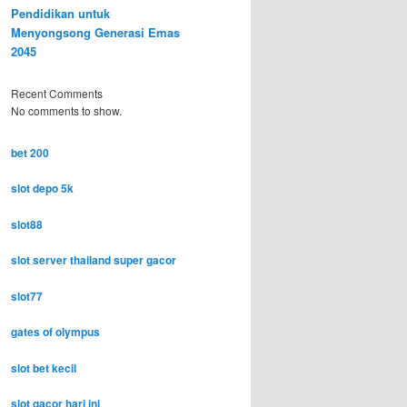
Pendidikan untuk
Menyongsong Generasi Emas
2045
Recent Comments
No comments to show.
bet 200
slot depo 5k
slot88
slot server thailand super gacor
slot77
gates of olympus
slot bet kecil
slot gacor hari ini