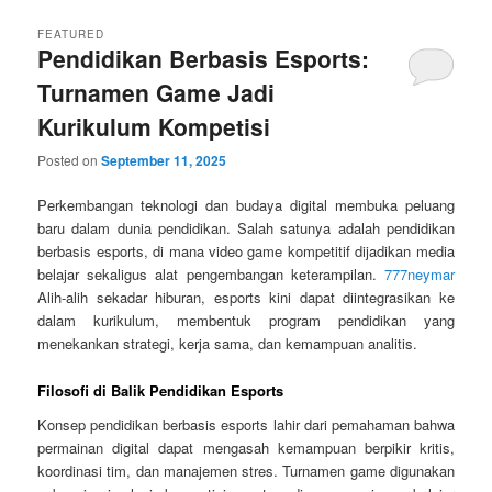
FEATURED
Pendidikan Berbasis Esports:
Turnamen Game Jadi
Kurikulum Kompetisi
Posted on
September 11, 2025
Perkembangan teknologi dan budaya digital membuka peluang
baru dalam dunia pendidikan. Salah satunya adalah pendidikan
berbasis esports, di mana video game kompetitif dijadikan media
belajar sekaligus alat pengembangan keterampilan.
777neymar
Alih-alih sekadar hiburan, esports kini dapat diintegrasikan ke
dalam kurikulum, membentuk program pendidikan yang
menekankan strategi, kerja sama, dan kemampuan analitis.
Filosofi di Balik Pendidikan Esports
Konsep pendidikan berbasis esports lahir dari pemahaman bahwa
permainan digital dapat mengasah kemampuan berpikir kritis,
koordinasi tim, dan manajemen stres. Turnamen game digunakan