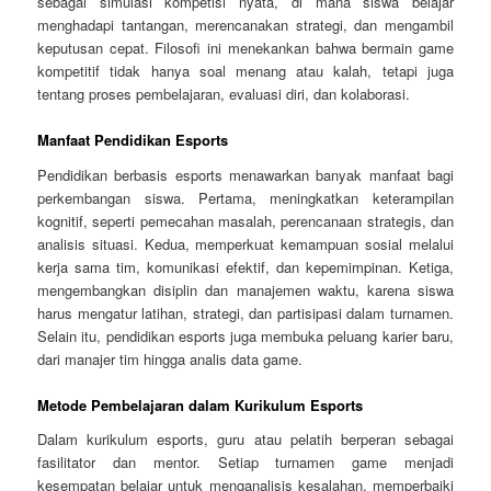
sebagai simulasi kompetisi nyata, di mana siswa belajar
menghadapi tantangan, merencanakan strategi, dan mengambil
keputusan cepat. Filosofi ini menekankan bahwa bermain game
kompetitif tidak hanya soal menang atau kalah, tetapi juga
tentang proses pembelajaran, evaluasi diri, dan kolaborasi.
Manfaat Pendidikan Esports
Pendidikan berbasis esports menawarkan banyak manfaat bagi
perkembangan siswa. Pertama, meningkatkan keterampilan
kognitif, seperti pemecahan masalah, perencanaan strategis, dan
analisis situasi. Kedua, memperkuat kemampuan sosial melalui
kerja sama tim, komunikasi efektif, dan kepemimpinan. Ketiga,
mengembangkan disiplin dan manajemen waktu, karena siswa
harus mengatur latihan, strategi, dan partisipasi dalam turnamen.
Selain itu, pendidikan esports juga membuka peluang karier baru,
dari manajer tim hingga analis data game.
Metode Pembelajaran dalam Kurikulum Esports
Dalam kurikulum esports, guru atau pelatih berperan sebagai
fasilitator dan mentor. Setiap turnamen game menjadi
kesempatan belajar untuk menganalisis kesalahan, memperbaiki