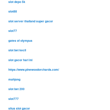
slot depo 5k
slot88
slot server thailand super gacor
slot77
gates of olympus
slot bet kecil
slot gacor hari ini
https://www.pinewoodorchards.com/
mahjong
slot bet 200
slot777
situs slot gacor