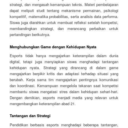
strategi, dan mengasah kemampuan teknis. Materi pembelajaran
dapat meliputi studi tentang mekanisme permainan, psikologi
kompetitif, matematika probabilitas, serta analisis data performa.
Siswa juga diarahkan untuk membuat refleksi setelah kompetisi,
membandingkan strategi, dan merancang perbaikan untuk
pertandingan berikutnya.
Menghubungkan Game dengan Kehidupan Nyata
Esports tidak hanya mengajarkan keterampilan dalam dunia
digital, tetapi juga menyiapkan siswa menghadapi tantangan
kehidupan nyata. Strategi yang dirancang di dalam game
mengajarkan berpikir kritis dan adaptasi terhadap situasi yang
berubah. Kerja sama tim mengajarkan pentingnya komunikasi
dan koordinasi. Kemampuan mengelola tekanan saat kompetisi
membantu siswa mengatasi stres dalam kehidupan sehari-hari.
Dengan demikian, esports menjadi media yang relevan untuk
mengembangkan keterampilan abad 21.
Tantangan dan Strategi
Pendidikan berbasis esports menghadapi beberapa tantangan,