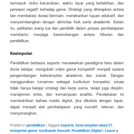
termasuk risiko kecanduan, waktu layar yang berlebihan, dan
persepsi negatif terhadap game. Strategi yang diterapkan antara
lain membatasi durasi bermain, menekankan tujuan edukatif, dan
menyeimbangkan dengan aktivitas fisik serta akademik. Selain
itu, pelibatan orang tua dan pendidik dalam proses pembelajaran
membantu menjaga keseimbangan antara hiburan dan
pendidikan.
Kesimpulan
Pendidikan berbasis esports menawarkan paradigma baru dalam
dunia belajar, mengubah video game kompetitif menjadi sarana
pengembangan keterampilan akademis dan sosial. Dengan
menggunakan turnamen sebagai kurikulum kompetisi, siswa
tidak hanya belajar strategi dan kerja sama, tetapi juga disiplin,
manajemen stres, dan kemampuan analitis. Pendekatan ini
membuktikan bahwa media digital, jika dikelola dengan tepat,
dapat menjadi alat pembelajaran yang inovatif, relevan, dan
menyenangkan.
Posted in
pendidikan
|
Tagged
esports
,
keterampilan abad 21
,
kompetisi game
,
kurikulum inovatif
,
Pendidikan Digital
|
Leave a