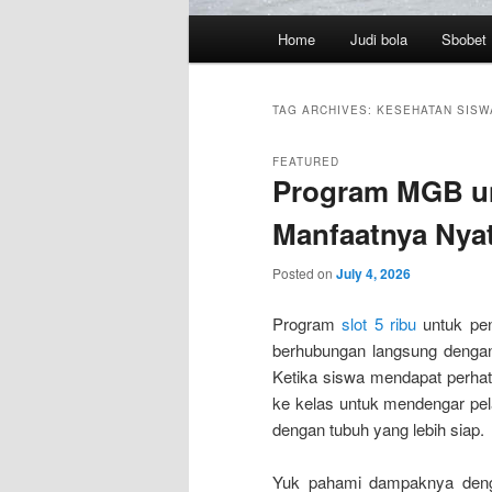
Main
Home
Judi bola
Sbobet
menu
TAG ARCHIVES:
KESEHATAN SISW
FEATURED
Program MGB un
Manfaatnya Nya
Posted on
July 4, 2026
Program
slot 5 ribu
untuk pen
berhubungan langsung dengan 
Ketika siswa mendapat perhat
ke kelas untuk mendengar pelaj
dengan tubuh yang lebih siap.
Yuk pahami dampaknya denga