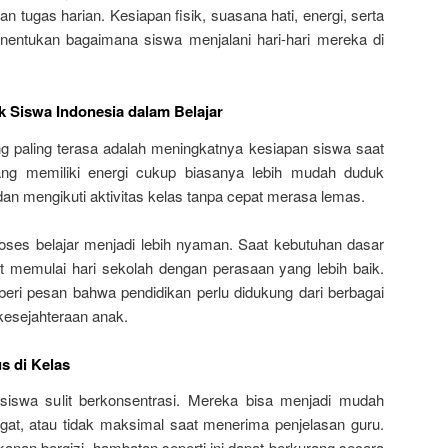
dan tugas harian. Kesiapan fisik, suasana hati, energi, serta
nentukan bagaimana siswa menjalani hari-hari mereka di
Siswa Indonesia dalam Belajar
ng paling terasa adalah meningkatnya kesiapan siswa saat
ang memiliki energi cukup biasanya lebih mudah duduk
an mengikuti aktivitas kelas tanpa cepat merasa lemas.
roses belajar menjadi lebih nyaman. Saat kebutuhan dasar
at memulai hari sekolah dengan perasaan yang lebih baik.
beri pesan bahwa pendidikan perlu didukung dari berbagai
kesejahteraan anak.
s di Kelas
iswa sulit berkonsentrasi. Mereka bisa menjadi mudah
at, atau tidak maksimal saat menerima penjelasan guru.
an bergizi, hambatan seperti ini dapat berkurang secara