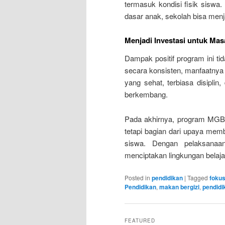
termasuk kondisi fisik sisw
dasar anak, sekolah bisa menj
Menjadi Investasi untuk Ma
Dampak positif program ini tid
secara konsisten, manfaatnya
yang sehat, terbiasa disiplin,
berkembang.
Pada akhirnya, program MGB 
tetapi bagian dari upaya mem
siswa. Dengan pelaksanaa
menciptakan lingkungan belaja
Posted in
pendidikan
|
Tagged
fokus
Pendidikan
,
makan bergizi
,
pendidi
FEATURED