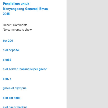
Pendidikan untuk
Menyongsong Generasi Emas
2045
Recent Comments
No comments to show.
bet 200
slot depo 5k
slot88
slot server thailand super gacor
slot77
gates of olympus
slot bet kecil
slot gacor hari ini