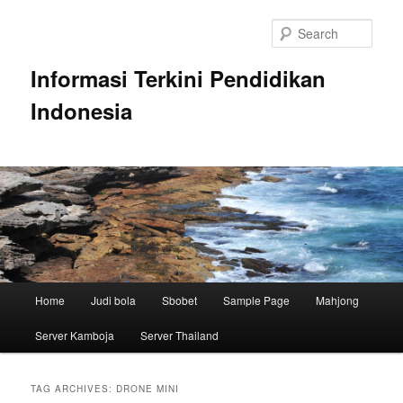
Skip
Skip
to
to
Sear
primary
secondary
content
content
Informasi Terkini Pendidikan
Indonesia
Main
Home
Judi bola
Sbobet
Sample Page
Mahjong
menu
Server Kamboja
Server Thailand
TAG ARCHIVES:
DRONE MINI