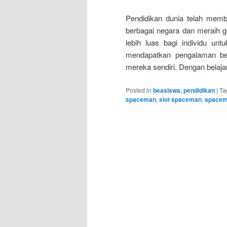
Pendidikan dunia telah membe
berbagai negara dan meraih 
lebih luas bagi individu untu
mendapatkan pengalaman bel
mereka sendiri. Dengan belajar 
Posted in
beasiswa
,
pendidikan
|
Ta
spaceman
,
slot spaceman
,
space