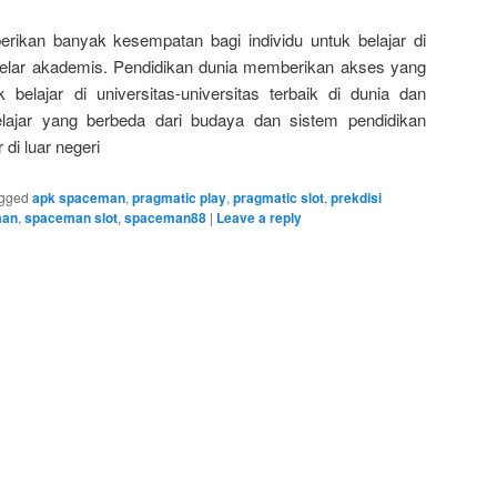
rikan banyak kesempatan bagi individu untuk belajar di
gelar akademis. Pendidikan dunia memberikan akses yang
k belajar di universitas-universitas terbaik di dunia dan
ajar yang berbeda dari budaya dan sistem pendidikan
di luar negeri
gged
apk spaceman
,
pragmatic play
,
pragmatic slot
,
prekdisi
man
,
spaceman slot
,
spaceman88
|
Leave a reply