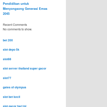
Pendidikan untuk
Menyongsong Generasi Emas
2045
Recent Comments
No comments to show.
bet 200
slot depo 5k
slot88
slot server thailand super gacor
slot77
gates of olympus
slot bet kecil
slot gacor hari ini