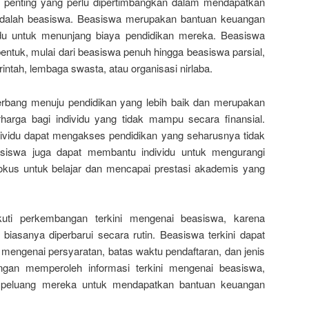
 penting yang perlu dipertimbangkan dalam mendapatkan
 adalah beasiswa. Beasiswa merupakan bantuan keuangan
idu untuk menunjang biaya pendidikan mereka. Beasiswa
entuk, mulai dari beasiswa penuh hingga beasiswa parsial,
intah, lembaga swasta, atau organisasi nirlaba.
rbang menuju pendidikan yang lebih baik dan merupakan
arga bagi individu yang tidak mampu secara finansial.
ividu dapat mengakses pendidikan yang seharusnya tidak
asiswa juga dapat membantu individu untuk mengurangi
okus untuk belajar dan mencapai prestasi akademis yang
kuti perkembangan terkini mengenai beasiswa, karena
biasanya diperbarui secara rutin. Beasiswa terkini dapat
mengenai persyaratan, batas waktu pendaftaran, dan jenis
ngan memperoleh informasi terkini mengenai beasiswa,
n peluang mereka untuk mendapatkan bantuan keuangan