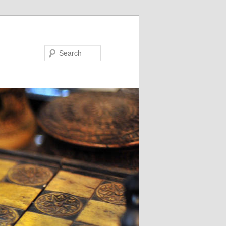
Search