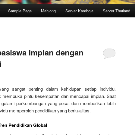
Sample Page
Mahjong
Server Kamboja
Server Thailand
asiswa Impian dengan
i
ang sangat penting dalam kehidupan setiap individu.
uk membuka pintu kesempatan dan mencapai impian. Saat
mengalami perkembangan yang pesat dan memberikan lebih
vidu memperoleh pendidikan yang berkualitas.
Tren Pendidikan Global