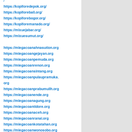
/
https://kopiforedepok.org/
https://kopiforebali.org/
https://kopiforebogor.org/
https://kopiforemanado.org/
https://mixuejabar.org/
https://mixuesumut.org/
https://miegacoanahnasution.org
https://miegacoangejayan.org
https://miegacoanpemuda.org
https://miegacoanrenon.org
https://miegacoansintang.org
https://miegacoanpulaupramuka.
org
https://miegacoanprabumulih.org
https://miegacoanende.org
https://miegacoanagung.org
https://miegacoantidore.org
https://miegacoanaceh.org
https://miegacoanranai.org
https://miegacoankotatahan.org
https://miegacoanwonosobo.org