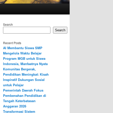
Search
Search
Recent Posts
AI Membantu Siswa SMP
Mengelola Waktu Belajar
Program MGB untuk Siswa
Indonesia, Manfaatnya Nyata
Komunitas Bergerak,
Pendidikan Meningkat: Kisah
Inspiratif Dukungan Sosial
untuk Pelajar
Pemerintah Daerah Fokus
Pembenahan Pendidikan di
Tengah Keterbatasan
Anggaran 2026
Transformasi Sistem