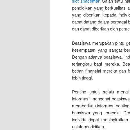
slot spaceman
Salah satu hal
pendidikan yang berkualitas
yang diberikan kepada indiv
dapat datang dalam berbagai b
dan dapat diberikan oleh pemer
Beasiswa merupakan pintu ge
kesempatan yang sangat berh
Dengan adanya beasiswa, ind
terjangkau bagi mereka. Be
beban finansial mereka dan f
lebih tinggi.
Penting untuk selalu mengi
informasi mengenai beasiswa 
memberikan informasi penting 
beasiswa yang tersedia. De
individu dapat meningkatka
untuk pendidikan.