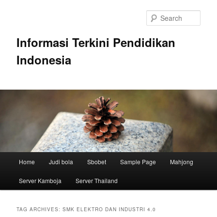
Skip
Skip
to
to
Sear
primary
secondary
content
content
Informasi Terkini Pendidikan
Indonesia
Main
Home
Judi bola
Sbobet
Sample Page
Mahjong
menu
Server Kamboja
Server Thailand
TAG ARCHIVES:
SMK ELEKTRO DAN INDUSTRI 4.0