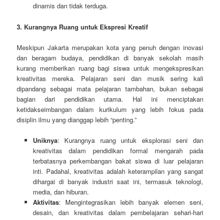
dinamis dan tidak terduga.
3. Kurangnya Ruang untuk Ekspresi Kreatif
Meskipun Jakarta merupakan kota yang penuh dengan inovasi
dan beragam budaya, pendidikan di banyak sekolah masih
kurang memberikan ruang bagi siswa untuk mengekspresikan
kreativitas mereka. Pelajaran seni dan musik sering kali
dipandang sebagai mata pelajaran tambahan, bukan sebagai
bagian dari pendidikan utama. Hal ini menciptakan
ketidakseimbangan dalam kurikulum yang lebih fokus pada
disiplin ilmu yang dianggap lebih “penting.”
Uniknya
: Kurangnya ruang untuk eksplorasi seni dan
kreativitas dalam pendidikan formal mengarah pada
terbatasnya perkembangan bakat siswa di luar pelajaran
inti. Padahal, kreativitas adalah keterampilan yang sangat
dihargai di banyak industri saat ini, termasuk teknologi,
media, dan hiburan.
Aktivitas
: Mengintegrasikan lebih banyak elemen seni,
desain, dan kreativitas dalam pembelajaran sehari-hari