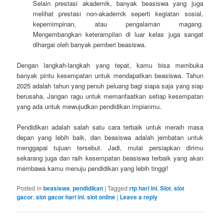
Selain prestasi akademik, banyak beasiswa yang juga
melihat prestasi non-akademik seperti kegiatan sosial,
kepemimpinan, atau pengalaman magang.
Mengembangkan keterampilan di luar kelas juga sangat
dihargai oleh banyak pemberi beasiswa.
Dengan langkah-langkah yang tepat, kamu bisa membuka
banyak pintu kesempatan untuk mendapatkan beasiswa. Tahun
2025 adalah tahun yang penuh peluang bagi siapa saja yang siap
berusaha. Jangan ragu untuk memanfaatkan setiap kesempatan
yang ada untuk mewujudkan pendidikan impianmu.
Pendidikan adalah salah satu cara terbaik untuk meraih masa
depan yang lebih baik, dan beasiswa adalah jembatan untuk
menggapai tujuan tersebut. Jadi, mulai persiapkan dirimu
sekarang juga dan raih kesempatan beasiswa terbaik yang akan
membawa kamu menuju pendidikan yang lebih tinggi!
Posted in
beasiswa
,
pendidikan
|
Tagged
rtp hari ini
,
Slot
,
slot
gacor
,
slot gacor hari ini
,
slot online
|
Leave a reply