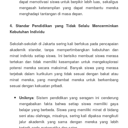
dapat memotivasi siswa untuk berpikir lebih luas, sekaligus
mengasah keterampilan yang dapat membantu mereka
menghadapi tantangan di masa depan.
4. Standar Pendidikan yang Tidak Selalu Mencerminkan
Kebutuhan Individu
Sekolah-sekolah di Jakarta sering kali berfokus pada pencapaian
akademik standar, tanpa mempertimbangkan kebutuhan dan
minat individu setiap siswa. Ini berisiko membuat siswa merasa
tertekan dan tidak memiliki kesempatan untuk mengeksplorasi
potensi mereka secara maksimal. Banyak siswa yang merasa
terjebak dalam kurikulum yang tidak sesuai dengan bakat atau
minat mereka, yang menghambat mereka untuk berkembang
sesuai dengan kekuatan pribadi.
Uniknya
: Sistem pendidikan yang seragam ini cenderung
mengabaikan fakta bahwa setiap siswa memiliki gaya
belajar yang berbeda. Siswa yang memiliki minat di bidang
seni atau olahraga, misalnya, sering kali dipaksa mengikuti
jalur akademik yang sama dengan mereka yang lebih
tertarik pada matematika dan sains.