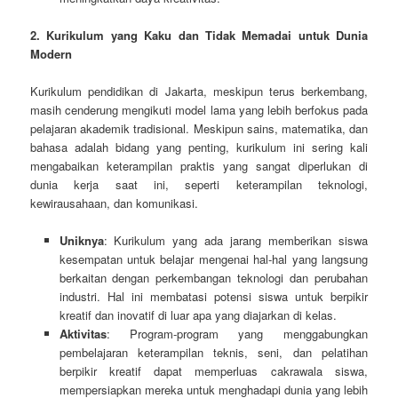
2. Kurikulum yang Kaku dan Tidak Memadai untuk Dunia
Modern
Kurikulum pendidikan di Jakarta, meskipun terus berkembang,
masih cenderung mengikuti model lama yang lebih berfokus pada
pelajaran akademik tradisional. Meskipun sains, matematika, dan
bahasa adalah bidang yang penting, kurikulum ini sering kali
mengabaikan keterampilan praktis yang sangat diperlukan di
dunia kerja saat ini, seperti keterampilan teknologi,
kewirausahaan, dan komunikasi.
Uniknya
: Kurikulum yang ada jarang memberikan siswa
kesempatan untuk belajar mengenai hal-hal yang langsung
berkaitan dengan perkembangan teknologi dan perubahan
industri. Hal ini membatasi potensi siswa untuk berpikir
kreatif dan inovatif di luar apa yang diajarkan di kelas.
Aktivitas
: Program-program yang menggabungkan
pembelajaran keterampilan teknis, seni, dan pelatihan
berpikir kreatif dapat memperluas cakrawala siswa,
mempersiapkan mereka untuk menghadapi dunia yang lebih