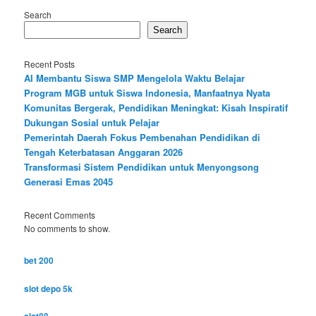
Search
Search
Recent Posts
AI Membantu Siswa SMP Mengelola Waktu Belajar
Program MGB untuk Siswa Indonesia, Manfaatnya Nyata
Komunitas Bergerak, Pendidikan Meningkat: Kisah Inspiratif
Dukungan Sosial untuk Pelajar
Pemerintah Daerah Fokus Pembenahan Pendidikan di
Tengah Keterbatasan Anggaran 2026
Transformasi Sistem Pendidikan untuk Menyongsong
Generasi Emas 2045
Recent Comments
No comments to show.
bet 200
slot depo 5k