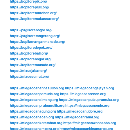
https://kopiforepik.org/
https://kopiforepluit.org/
https://kopiforetomohon.org/
https://kopiforemakassar.org/
https://pagisorebogor.org/
https://pagisoretangerang.org/
https://kopikenanganmanado.org/
https://kopiforedepok.org/
https://kopiforebali.org/
https://kopiforebogor.org/
https://kopiforemanado.org/
https://mixuejabar.org/
https://mixuesumut.org/
https://miegacoanahnasution.org
https://miegacoangejayan.org
https://miegacoanpemuda.org
https://miegacoanrenon.org
https://miegacoansintang.org
https://miegacoanpulaupramuka.org
https://miegacoanprabumulih.org
https://miegacoanende.org
https://miegacoanagung.org
https://miegacoantidore.org
https://miegacoanaceh.org
https://miegacoanranai.org
https://miegacoankotatahan.org
https://miegacoanwonosobo.org
https://miegacoanampera.org
https://miegacoanbinamarga.org