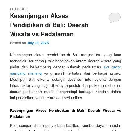
FEATURED
Kesenjangan Akses
Pendidikan di Bali: Daerah
Wisata vs Pedalaman
Posted on
July 11, 2025
Kesenjangan akses pendidikan di Bali menjadi isu yang kian
mencolok, terutama jika dibandingkan antara daerah wisata yang
padat dan berkembang dengan wilayah pedalaman
slot gacor
gampang menang
yang masih terbatas dari berbagai aspek.
Meskipun Bali dikenal sebagai destinasi internasional dengan
infrastruktur yang maju di wilayah pesisir dan perkotaan, daerah-
daerah pedalaman masih menghadapi berbagai kendala dalam
hal pendidikan yang setara dan berkualitas.
Kesenjangan Akses Pendidikan di Bali: Daerah Wisata vs
Pedalaman
Ketimpangan dalam penyediaan fasilitas, sumber daya manusia,