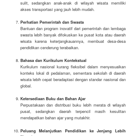
sulit, sedangkan anak-anak di wilayah wisata memiliki
akses transportasi yang jauh lebih mudah.
Perhatian Pemerintah dan Swasta
Bantuan dan program inovatif dari pemerintah dan lembaga
swasta lebih banyak difokuskan ke pusat kota atau daerah
wisata karena keterjangkauannya, membuat desa-desa
pendidikan cenderung terabaikan.
Bahasa dan Kurikulum Kontekstual
Kurikulum nasional kurang fleksibel dalam menyesuaikan
konteks lokal di pedalaman, sementara sekolah di daerah
wisata lebih cepat beradaptasi dengan standar nasional dan
global.
Ketersediaan Buku dan Bahan Ajar
Perpustakaan dan distribusi buku lebih merata di wilayah
pusat, sedangkan daerah terpencil masih kesulitan
mendapatkan bahan ajar yang mutakhir.
Peluang Melanjutkan Pendidikan ke Jenjang Lebih