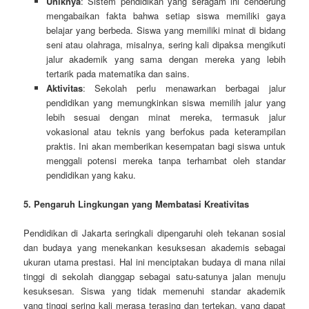
Uniknya
: Sistem pendidikan yang seragam ini cenderung
mengabaikan fakta bahwa setiap siswa memiliki gaya
belajar yang berbeda. Siswa yang memiliki minat di bidang
seni atau olahraga, misalnya, sering kali dipaksa mengikuti
jalur akademik yang sama dengan mereka yang lebih
tertarik pada matematika dan sains.
Aktivitas
: Sekolah perlu menawarkan berbagai jalur
pendidikan yang memungkinkan siswa memilih jalur yang
lebih sesuai dengan minat mereka, termasuk jalur
vokasional atau teknis yang berfokus pada keterampilan
praktis. Ini akan memberikan kesempatan bagi siswa untuk
menggali potensi mereka tanpa terhambat oleh standar
pendidikan yang kaku.
5. Pengaruh Lingkungan yang Membatasi Kreativitas
Pendidikan di Jakarta seringkali dipengaruhi oleh tekanan sosial
dan budaya yang menekankan kesuksesan akademis sebagai
ukuran utama prestasi. Hal ini menciptakan budaya di mana nilai
tinggi di sekolah dianggap sebagai satu-satunya jalan menuju
kesuksesan. Siswa yang tidak memenuhi standar akademik
yang tinggi sering kali merasa terasing dan tertekan, yang dapat