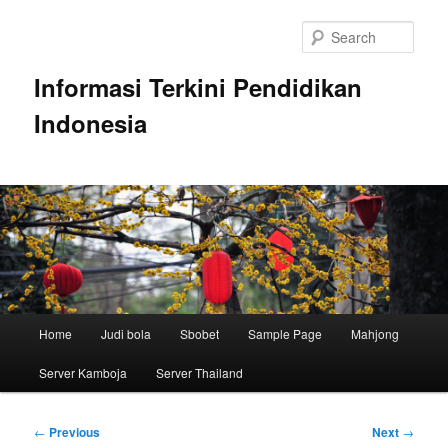
Skip
to
Sear
primary
content
Informasi Terkini Pendidikan
Indonesia
Main
Home
Judi bola
Sbobet
Sample Page
Mahjong
menu
Server Kamboja
Server Thailand
Post
←
Previous
Next
→