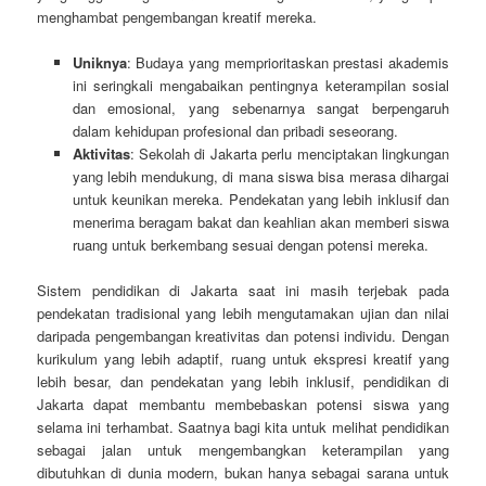
menghambat pengembangan kreatif mereka.
Uniknya
: Budaya yang memprioritaskan prestasi akademis
ini seringkali mengabaikan pentingnya keterampilan sosial
dan emosional, yang sebenarnya sangat berpengaruh
dalam kehidupan profesional dan pribadi seseorang.
Aktivitas
: Sekolah di Jakarta perlu menciptakan lingkungan
yang lebih mendukung, di mana siswa bisa merasa dihargai
untuk keunikan mereka. Pendekatan yang lebih inklusif dan
menerima beragam bakat dan keahlian akan memberi siswa
ruang untuk berkembang sesuai dengan potensi mereka.
Sistem pendidikan di Jakarta saat ini masih terjebak pada
pendekatan tradisional yang lebih mengutamakan ujian dan nilai
daripada pengembangan kreativitas dan potensi individu. Dengan
kurikulum yang lebih adaptif, ruang untuk ekspresi kreatif yang
lebih besar, dan pendekatan yang lebih inklusif, pendidikan di
Jakarta dapat membantu membebaskan potensi siswa yang
selama ini terhambat. Saatnya bagi kita untuk melihat pendidikan
sebagai jalan untuk mengembangkan keterampilan yang
dibutuhkan di dunia modern, bukan hanya sebagai sarana untuk