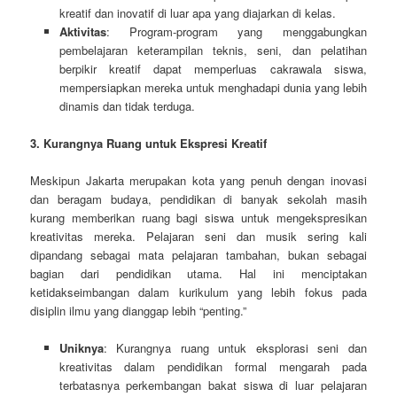
kreatif dan inovatif di luar apa yang diajarkan di kelas.
Aktivitas
: Program-program yang menggabungkan
pembelajaran keterampilan teknis, seni, dan pelatihan
berpikir kreatif dapat memperluas cakrawala siswa,
mempersiapkan mereka untuk menghadapi dunia yang lebih
dinamis dan tidak terduga.
3. Kurangnya Ruang untuk Ekspresi Kreatif
Meskipun Jakarta merupakan kota yang penuh dengan inovasi
dan beragam budaya, pendidikan di banyak sekolah masih
kurang memberikan ruang bagi siswa untuk mengekspresikan
kreativitas mereka. Pelajaran seni dan musik sering kali
dipandang sebagai mata pelajaran tambahan, bukan sebagai
bagian dari pendidikan utama. Hal ini menciptakan
ketidakseimbangan dalam kurikulum yang lebih fokus pada
disiplin ilmu yang dianggap lebih “penting.”
Uniknya
: Kurangnya ruang untuk eksplorasi seni dan
kreativitas dalam pendidikan formal mengarah pada
terbatasnya perkembangan bakat siswa di luar pelajaran