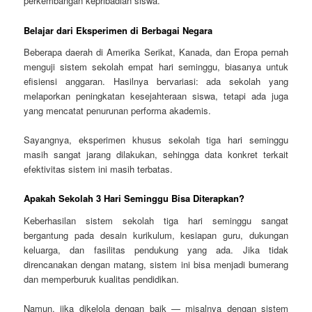
perkembangan kepribadian siswa.
Belajar dari Eksperimen di Berbagai Negara
Beberapa daerah di Amerika Serikat, Kanada, dan Eropa pernah
menguji sistem sekolah empat hari seminggu, biasanya untuk
efisiensi anggaran. Hasilnya bervariasi: ada sekolah yang
melaporkan peningkatan kesejahteraan siswa, tetapi ada juga
yang mencatat penurunan performa akademis.
Sayangnya, eksperimen khusus sekolah tiga hari seminggu
masih sangat jarang dilakukan, sehingga data konkret terkait
efektivitas sistem ini masih terbatas.
Apakah Sekolah 3 Hari Seminggu Bisa Diterapkan?
Keberhasilan sistem sekolah tiga hari seminggu sangat
bergantung pada desain kurikulum, kesiapan guru, dukungan
keluarga, dan fasilitas pendukung yang ada. Jika tidak
direncanakan dengan matang, sistem ini bisa menjadi bumerang
dan memperburuk kualitas pendidikan.
Namun, jika dikelola dengan baik — misalnya dengan sistem