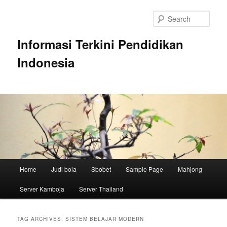
Skip
Skip
to
to
Sear
primary
secondary
content
content
Informasi Terkini Pendidikan
Indonesia
Main
Home
Judi bola
Sbobet
Sample Page
Mahjong
menu
Server Kamboja
Server Thailand
TAG ARCHIVES:
SISTEM BELAJAR MODERN