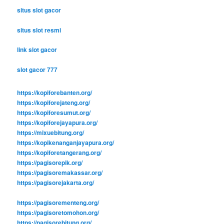
situs slot gacor
situs slot resmi
link slot gacor
slot gacor 777
https://kopiforebanten.org/
https://kopiforejateng.org/
https://kopiforesumut.org/
https://kopiforejayapura.org/
https://mixuebitung.org/
https://kopikenanganjayapura.org/
https://kopiforetangerang.org/
https://pagisorepik.org/
https://pagisoremakassar.org/
https://pagisorejakarta.org/
https://pagisorementeng.org/
https://pagisoretomohon.org/
https://pagisorebitung.org/