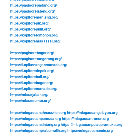
https://pagisorepadang.org/
https://pagisorejateng.org/
https://kopiforementeng.org/
https://kopiforepik.org/
https://kopiforepluit.org/
https://kopiforetomohon.org/
https://kopiforemakassar.org/
https://pagisorebogor.org/
https://pagisoretangerang.org/
https://kopikenanganmanado.org/
https://kopiforedepok.org/
https://kopiforebali.org/
https://kopiforebogor.org/
https://kopiforemanado.org/
https://mixuejabar.org/
https://mixuesumut.org/
https://miegacoanahnasution.org
https://miegacoangejayan.org
https://miegacoanpemuda.org
https://miegacoanrenon.org
https://miegacoansintang.org
https://miegacoanpulaupramuka.org
https://miegacoanprabumulih.org
https://miegacoanende.org