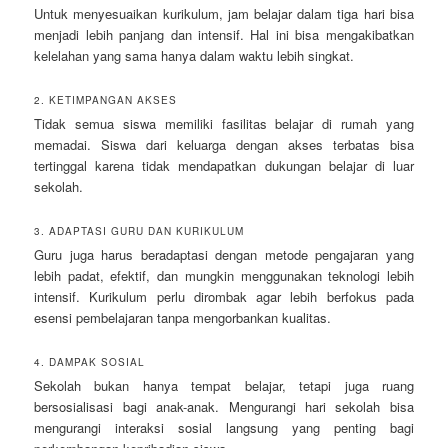
Untuk menyesuaikan kurikulum, jam belajar dalam tiga hari bisa
menjadi lebih panjang dan intensif. Hal ini bisa mengakibatkan
kelelahan yang sama hanya dalam waktu lebih singkat.
2. KETIMPANGAN AKSES
Tidak semua siswa memiliki fasilitas belajar di rumah yang
memadai. Siswa dari keluarga dengan akses terbatas bisa
tertinggal karena tidak mendapatkan dukungan belajar di luar
sekolah.
3. ADAPTASI GURU DAN KURIKULUM
Guru juga harus beradaptasi dengan metode pengajaran yang
lebih padat, efektif, dan mungkin menggunakan teknologi lebih
intensif. Kurikulum perlu dirombak agar lebih berfokus pada
esensi pembelajaran tanpa mengorbankan kualitas.
4. DAMPAK SOSIAL
Sekolah bukan hanya tempat belajar, tetapi juga ruang
bersosialisasi bagi anak-anak. Mengurangi hari sekolah bisa
mengurangi interaksi sosial langsung yang penting bagi