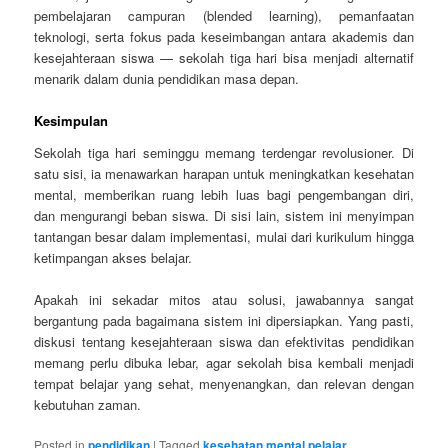
pembelajaran campuran (blended learning), pemanfaatan
teknologi, serta fokus pada keseimbangan antara akademis dan
kesejahteraan siswa — sekolah tiga hari bisa menjadi alternatif
menarik dalam dunia pendidikan masa depan.
Kesimpulan
Sekolah tiga hari seminggu memang terdengar revolusioner. Di
satu sisi, ia menawarkan harapan untuk meningkatkan kesehatan
mental, memberikan ruang lebih luas bagi pengembangan diri,
dan mengurangi beban siswa. Di sisi lain, sistem ini menyimpan
tantangan besar dalam implementasi, mulai dari kurikulum hingga
ketimpangan akses belajar.
Apakah ini sekadar mitos atau solusi, jawabannya sangat
bergantung pada bagaimana sistem ini dipersiapkan. Yang pasti,
diskusi tentang kesejahteraan siswa dan efektivitas pendidikan
memang perlu dibuka lebar, agar sekolah bisa kembali menjadi
tempat belajar yang sehat, menyenangkan, dan relevan dengan
kebutuhan zaman.
Posted in
pendidikan
|
Tagged
kesehatan mental pelajar
,