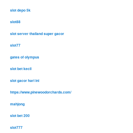
slot depo 5k
slot88
slot server thailand super gacor
slot77
gates of olympus
slot bet kecil
slot gacor hari ini
https://www.pinewoodorchards.com/
mahjong
slot bet 200
slot777