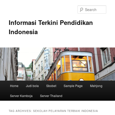
Skip
Skip
to
to
Sear
primary
secondary
content
content
Informasi Terkini Pendidikan
Indonesia
Main
Home
Judi bola
Sbobet
Sample Page
Mahjong
menu
Server Kamboja
Server Thailand
TAG ARCHIVES:
SEKOLAH PELAYARAN TERBAIK INDONESIA