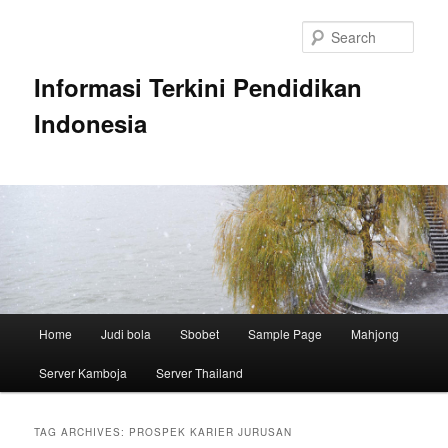
Skip
Skip
to
to
Sear
primary
secondary
content
content
Informasi Terkini Pendidikan
Indonesia
Main
Home
Judi bola
Sbobet
Sample Page
Mahjong
menu
Server Kamboja
Server Thailand
TAG ARCHIVES:
PROSPEK KARIER JURUSAN