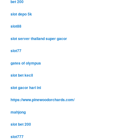
bet 200
slot depo 5k
slot88
slot server thailand super gacor
slot77
gates of olympus
slot bet kecil
slot gacor hari ini
https://www.pinewoodorchards.com/
mahjong
slot bet 200
slot777