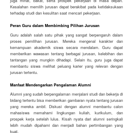
juga minat, bakat, serta prospek pekerjaan di masa depan.
Kesalahan memilih jurusan dapat berakibat pada ketidaksukaan
terhadap studi dan kesulitan saat mencari pekerjaan.
Peran Guru dalam Membimbing Pilihan Jurusan
Guru adalah salah satu pihak yang sangat berpengaruh dalam
proses pemilihan jurusan. Mereka mengenal karakter dan
kemampuan akademik siswa secara mendalam. Guru dapat
memberikan wawasan tentang berbagai jurusan, kelebihan dan
tantangan yang mungkin dihadapi. Selain itu, guru juga dapat
membantu siswa melihat peluang karier yang relevan dengan
jurusan tertentu.
Manfaat Mendengarkan Pengalaman Alumni
Alumni yang sudah berpengalaman menjalani studi dan bekerja di
bidang tertentu bisa memberikan gambaran nyata tentang jurusan
yang mereka ambil. Diskusi dengan alumni membantu calon
mahasiswa memahami lingkungan kuliah, kurikulum, dan
prospek kerja setelah lulus. Kisah nyata dari alumni seringkali
lebih mudah dipahami dan menjadi bahan pertimbangan yang
kuat.