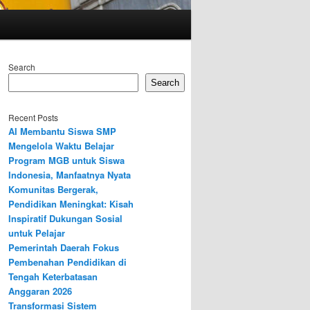
Search
Search
Recent Posts
AI Membantu Siswa SMP
Mengelola Waktu Belajar
Program MGB untuk Siswa
Indonesia, Manfaatnya Nyata
Komunitas Bergerak,
Pendidikan Meningkat: Kisah
Inspiratif Dukungan Sosial
untuk Pelajar
Pemerintah Daerah Fokus
Pembenahan Pendidikan di
Tengah Keterbatasan
Anggaran 2026
Transformasi Sistem