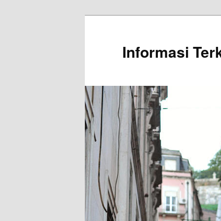
Skip
Skip
to
to
primary
secondary
Informasi Ter
content
content