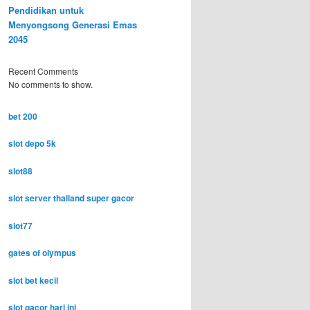
Pendidikan untuk
Menyongsong Generasi Emas
2045
Recent Comments
No comments to show.
bet 200
slot depo 5k
slot88
slot server thailand super gacor
slot77
gates of olympus
slot bet kecil
slot gacor hari ini