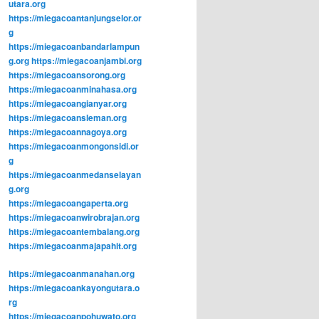
utara.org
https://miegacoantanjungselor.or
g
https://miegacoanbandarlampun
g.org
https://miegacoanjambi.org
https://miegacoansorong.org
https://miegacoanminahasa.org
https://miegacoangianyar.org
https://miegacoansleman.org
https://miegacoannagoya.org
https://miegacoanmongonsidi.or
g
https://miegacoanmedanselayan
g.org
https://miegacoangaperta.org
https://miegacoanwirobrajan.org
https://miegacoantembalang.org
https://miegacoanmajapahit.org
https://miegacoanmanahan.org
https://miegacoankayongutara.o
rg
https://miegacoanpohuwato.org