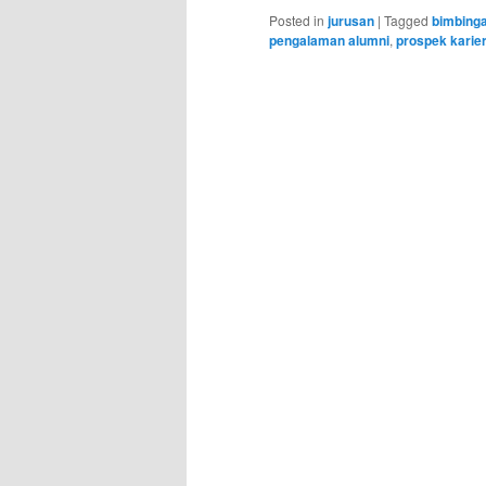
Posted in
jurusan
|
Tagged
bimbinga
pengalaman alumni
,
prospek karier