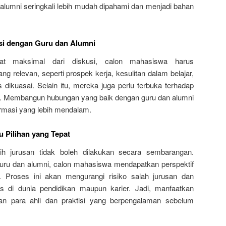
i alumni seringkali lebih mudah dipahami dan menjadi bahan
si dengan Guru dan Alumni
at maksimal dari diskusi, calon mahasiswa harus
 relevan, seperti prospek kerja, kesulitan dalam belajar,
 dikuasai. Selain itu, mereka juga perlu terbuka terhadap
kan. Membangun hubungan yang baik dengan guru dan alumni
masi yang lebih mendalam.
u Pilihan yang Tepat
h jurusan tidak boleh dilakukan secara sembarangan.
uru dan alumni, calon mahasiswa mendapatkan perspektif
s. Proses ini akan mengurangi risiko salah jurusan dan
 di dunia pendidikan maupun karier. Jadi, manfaatkan
an para ahli dan praktisi yang berpengalaman sebelum