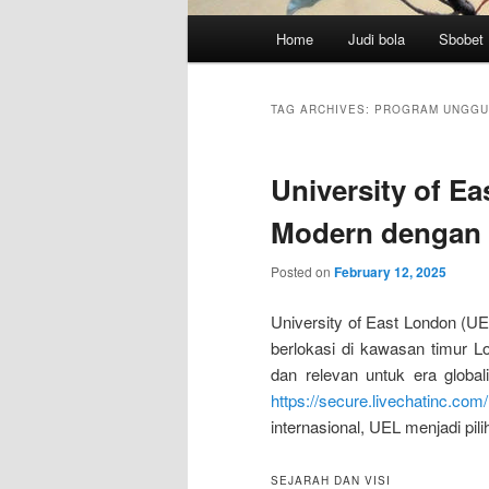
Main
Home
Judi bola
Sbobet
menu
TAG ARCHIVES:
PROGRAM UNGGU
University of E
Modern dengan V
Posted on
February 12, 2025
University of East London (UE
berlokasi di kawasan timur 
dan relevan untuk era global
https://secure.livechatinc.co
internasional, UEL menjadi pil
SEJARAH DAN VISI