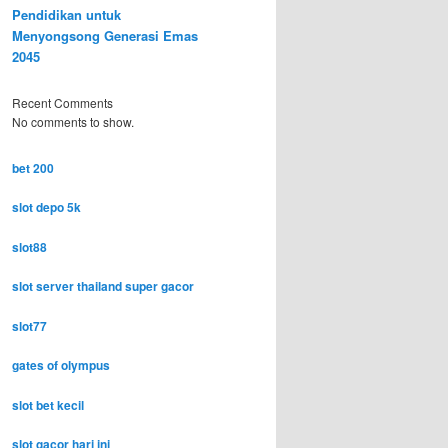
Pendidikan untuk
Menyongsong Generasi Emas
2045
Recent Comments
No comments to show.
bet 200
slot depo 5k
slot88
slot server thailand super gacor
slot77
gates of olympus
slot bet kecil
slot gacor hari ini