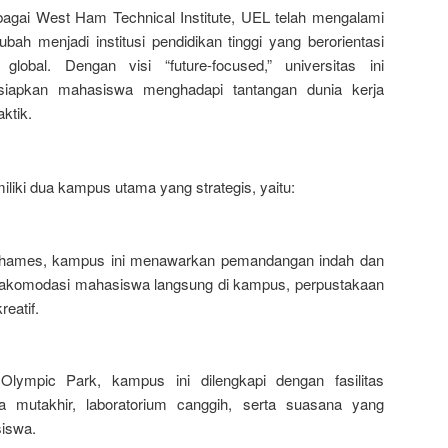
bagai West Ham Technical Institute, UEL telah mengalami
ah menjadi institusi pendidikan tinggi yang berorientasi
obal. Dengan visi “future-focused,” universitas ini
iapkan mahasiswa menghadapi tantangan dunia kerja
ktik.
iliki dua kampus utama yang strategis, yaitu:
i Thames, kampus ini menawarkan pemandangan indah dan
ti akomodasi mahasiswa langsung di kampus, perpustakaan
reatif.
lympic Park, kampus ini dilengkapi dengan fasilitas
a mutakhir, laboratorium canggih, serta suasana yang
siswa.