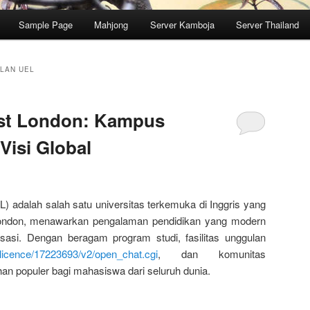
Sample Page
Mahjong
Server Kamboja
Server Thailand
LAN UEL
ast London: Kampus
isi Global
L) adalah salah satu universitas terkemuka di Inggris yang
London, menawarkan pengalaman pendidikan yang modern
isasi. Dengan beragam program studi, fasilitas unggulan
m/licence/17223693/v2/open_chat.cgi
, dan komunitas
ihan populer bagi mahasiswa dari seluruh dunia.