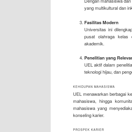
Dengan mahasiswa dari l
yang multikultural dan ink
Fasilitas Modern
Universitas ini dilengka
pusat olahraga kelas
akademik.
Penelitian yang Releva
UEL aktif dalam peneliti
teknologi hijau, dan pe
KEHIDUPAN MAHASISWA
UEL menawarkan berbagai kegia
mahasiswa, hingga komunit
mahasiswa yang menyediakan
konseling karier.
PROSPEK KARIER