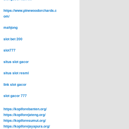
https://www.pinewoodorchards.c
om/
mahjong
slot bet 200
slot777
situs slot gacor
situs slot resmi
link slot gacor
slot gacor 777
https://kopiforebanten.org/
https://kopiforejateng.org/
https://kopiforesumut.org/
https://kopiforejayapura.org/