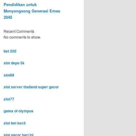
Pendidikan untuk
Menyongsong Generasi Emas
2045
Recent Comments
No comments to show.
bet 200
slot depo 5k
slot88
slot server thailand super gacor
slot77
gates of olympus
slot bet kecil
slot gacor hari ini