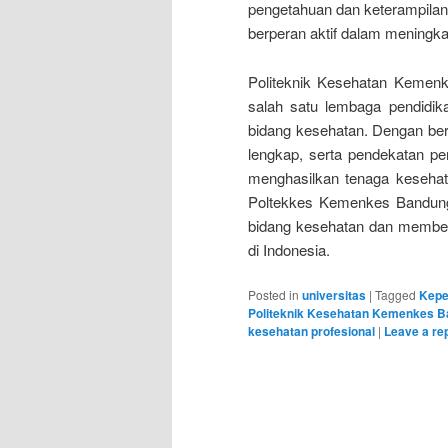
pengetahuan dan keterampilan
berperan aktif dalam meningka
Politeknik Kesehatan Kemen
salah satu lembaga pendidika
bidang kesehatan. Dengan berb
lengkap, serta pendekatan pe
menghasilkan tenaga kesehata
Poltekkes Kemenkes Bandung m
bidang kesehatan dan memberi
di Indonesia.
Posted in
universitas
|
Tagged
Kepe
Politeknik Kesehatan Kemenkes 
kesehatan profesional
|
Leave a re