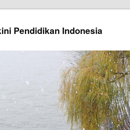
kini Pendidikan Indonesia