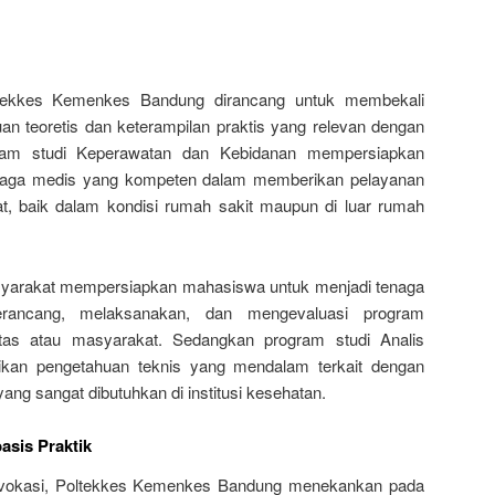
ltekkes Kemenkes Bandung dirancang untuk membekali
 teoretis dan keterampilan praktis yang relevan dengan
gram studi Keperawatan dan Kebidanan mempersiapkan
naga medis yang kompeten dalam memberikan pelayanan
, baik dalam kondisi rumah sakit maupun di luar rumah
yarakat mempersiapkan mahasiswa untuk menjadi tenaga
erancang, melaksanakan, dan mengevaluasi program
itas atau masyarakat. Sedangkan program studi Analis
kan pengetahuan teknis yang mendalam terkait dengan
 yang sangat dibutuhkan di institusi kesehatan.
asis Praktik
 vokasi, Poltekkes Kemenkes Bandung menekankan pada