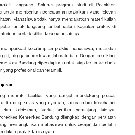
raktik langsung. Seluruh program studi di Poltekkes
 untuk memberikan pengalaman praktikum yang relevan
hatan. Mahasiswa tidak hanya mendapatkan materi kuliah
mpatan untuk langsung terlibat dalam kegiatan praktik di
torium, serta fasilitas kesehatan lainnya.
k memperkuat keterampilan praktis mahasiswa, mulai dari
 gizi, hingga pemeriksaan laboratorium. Dengan demikian,
menkes Bandung dipersiapkan untuk siap terjun ke dunia
 yang profesional dan terampil.
ajaran
g memiliki fasilitas yang sangat mendukung proses
erti ruang kelas yang nyaman, laboratorium kesehatan,
 dan kebidanan, serta fasilitas penunjang lainnya.
 Poltekkes Kemenkes Bandung dilengkapi dengan peralatan
 yang memungkinkan mahasiswa untuk belajar dan berlatih
n dalam praktik klinis nyata.