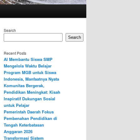
Search
Search
Recent Posts
AI Membantu Siswa SMP
Mengelola Waktu Belajar
Program MGB untuk Siswa
Indonesia, Manfaatnya Nyata
Komunitas Bergerak,
Pendidikan Meningkat: Kisah
Inspiratif Dukungan Sosial
untuk Pelajar
Pemerintah Daerah Fokus
Pembenahan Pendidikan di
Tengah Keterbatasan
Anggaran 2026
Transformasi Sistem