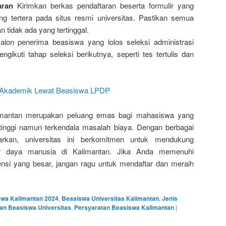
aran
Kirimkan berkas pendaftaran beserta formulir yang
ang tertera pada situs resmi universitas. Pastikan semua
 tidak ada yang tertinggal.
lon penerima beasiswa yang lolos seleksi administrasi
gikuti tahap seleksi berikutnya, seperti tes tertulis dan
i Akademik Lewat Beasiswa LPDP
limantan merupakan peluang emas bagi mahasiswa yang
 tinggi namun terkendala masalah biaya. Dengan berbagai
arkan, universitas ini berkomitmen untuk mendukung
er daya manusia di Kalimantan. Jika Anda memenuhi
ensi yang besar, jangan ragu untuk mendaftar dan meraih
wa Kalimantan 2024
,
Beasiswa Universitas Kalimantan
,
Jenis
an Beasiswa Universitas
,
Persyaratan Beasiswa Kalimantan
|