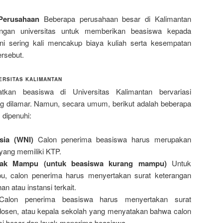
Perusahaan
Beberapa perusahaan besar di Kalimantan
engan universitas untuk memberikan beasiswa kepada
i sering kali mencakup biaya kuliah serta kesempatan
rsebut.
ERSITAS KALIMANTAN
tkan beasiswa di Universitas Kalimantan bervariasi
ng dilamar. Namun, secara umum, berikut adalah beberapa
dipenuhi:
sia (WNI)
Calon penerima beasiswa harus merupakan
yang memiliki KTP.
idak Mampu (untuk beasiswa kurang mampu)
Untuk
, calon penerima harus menyertakan surat keterangan
n atau instansi terkait.
alon penerima beasiswa harus menyertakan surat
 dosen, atau kepala sekolah yang menyatakan bahwa calon
si besar dan layak menerima beasiswa.