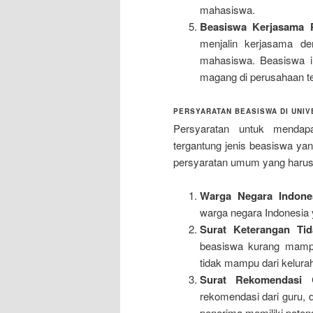
mahasiswa.
Beasiswa Kerjasama 
menjalin kerjasama d
mahasiswa. Beasiswa in
magang di perusahaan te
PERSYARATAN BEASISWA DI UNIV
Persyaratan untuk mendapa
tergantung jenis beasiswa ya
persyaratan umum yang harus 
Warga Negara Indone
warga negara Indonesia 
Surat Keterangan T
beasiswa kurang mampu
tidak mampu dari keluraha
Surat Rekomendasi
C
rekomendasi dari guru,
penerima memiliki poten