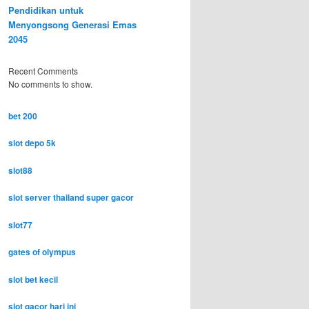
Pendidikan untuk
Menyongsong Generasi Emas
2045
Recent Comments
No comments to show.
bet 200
slot depo 5k
slot88
slot server thailand super gacor
slot77
gates of olympus
slot bet kecil
slot gacor hari ini