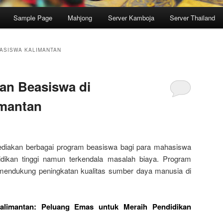
Sample Page
Mahjong
Server Kamboja
Server Thailand
ASISWA KALIMANTAN
an Beasiswa di
imantan
iakan berbagai program beasiswa bagi para mahasiswa
idikan tinggi namun terkendala masalah biaya. Program
 mendukung peningkatan kualitas sumber daya manusia di
Kalimantan: Peluang Emas untuk Meraih Pendidikan