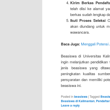
Kirim Berkas Pendaft
telah diisi ke alamat y
berkas sudah lengkap dan
Ikuti Proses Seleksi
Ca
akan diundang untuk men
wawancara.
Baca Juga:
Menggali Potens
Beasiswa di Universitas Ka
ingin melanjutkan pendidikan
jenis beasiswa yang ditaw
peningkatan kualitas sumb
persyaratan dan memiliki pot
beasiswa ini.
Posted in
beasiswa
|
Tagged
Beasis
Beasiswa di Kalimantan
,
Pendaftar
Leave a reply