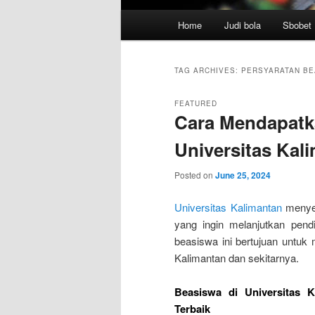
Main
Home
Judi bola
Sbobet
menu
TAG ARCHIVES:
PERSYARATAN BE
FEATURED
Cara Mendapatk
Universitas Kal
Posted on
June 25, 2024
Universitas Kalimantan
menyed
yang ingin melanjutkan pend
beasiswa ini bertujuan untuk
Kalimantan dan sekitarnya.
Beasiswa di Universitas 
Terbaik