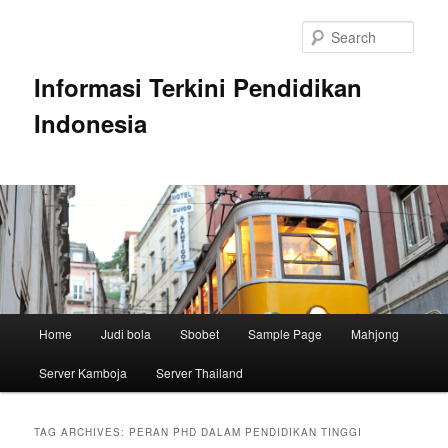
Skip
Skip
to
to
Sear
primary
secondary
content
content
Informasi Terkini Pendidikan
Indonesia
Main
Home
Judi bola
Sbobet
Sample Page
Mahjong
menu
Server Kamboja
Server Thailand
TAG ARCHIVES:
PERAN PHD DALAM PENDIDIKAN TINGGI