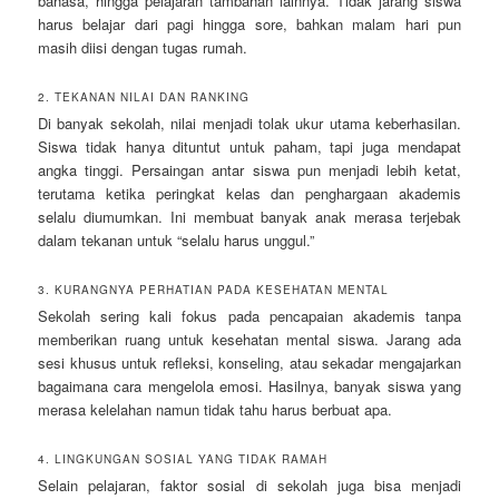
bahasa, hingga pelajaran tambahan lainnya. Tidak jarang siswa
harus belajar dari pagi hingga sore, bahkan malam hari pun
masih diisi dengan tugas rumah.
2. TEKANAN NILAI DAN RANKING
Di banyak sekolah, nilai menjadi tolak ukur utama keberhasilan.
Siswa tidak hanya dituntut untuk paham, tapi juga mendapat
angka tinggi. Persaingan antar siswa pun menjadi lebih ketat,
terutama ketika peringkat kelas dan penghargaan akademis
selalu diumumkan. Ini membuat banyak anak merasa terjebak
dalam tekanan untuk “selalu harus unggul.”
3. KURANGNYA PERHATIAN PADA KESEHATAN MENTAL
Sekolah sering kali fokus pada pencapaian akademis tanpa
memberikan ruang untuk kesehatan mental siswa. Jarang ada
sesi khusus untuk refleksi, konseling, atau sekadar mengajarkan
bagaimana cara mengelola emosi. Hasilnya, banyak siswa yang
merasa kelelahan namun tidak tahu harus berbuat apa.
4. LINGKUNGAN SOSIAL YANG TIDAK RAMAH
Selain pelajaran, faktor sosial di sekolah juga bisa menjadi