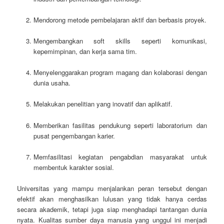
Mendorong metode pembelajaran aktif dan berbasis proyek.
Mengembangkan soft skills seperti komunikasi,
kepemimpinan, dan kerja sama tim.
Menyelenggarakan program magang dan kolaborasi dengan
dunia usaha.
Melakukan penelitian yang inovatif dan aplikatif.
Memberikan fasilitas pendukung seperti laboratorium dan
pusat pengembangan karier.
Memfasilitasi kegiatan pengabdian masyarakat untuk
membentuk karakter sosial.
Universitas yang mampu menjalankan peran tersebut dengan
efektif akan menghasilkan lulusan yang tidak hanya cerdas
secara akademik, tetapi juga siap menghadapi tantangan dunia
nyata. Kualitas sumber daya manusia yang unggul ini menjadi