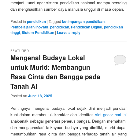
menjadi kunci agar sistem pendidikan nasional mampu bersaing
dan menghasilkan sumber daya manusia unggul di masa depan.
Posted in
pendidikan
|
Tagged
ketimpangan pendidikan
,
Pembelajaran Inovatif
,
pendidikan
,
Pendidikan Digital
,
pendidikan
tinggi
,
Sistem Pendidikan
|
Leave a reply
FEATURED
Mengenal Budaya Lokal
untuk Murid: Membangun
Rasa Cinta dan Bangga pada
Tanah Ai
Posted on
June 18, 2025
Pentingnya mengenal budaya lokal sejak dini menjadi pondasi
kuat dalam membentuk karakter dan identitas
slot gacor hari ini
anak-anak sebagai generasi penerus bangsa. Dengan memahami
dan mengapresiasi kekayaan budaya yang dimiliki, murid dapat
menumbuhkan rasa cinta dan bangga terhadap tanah air yang