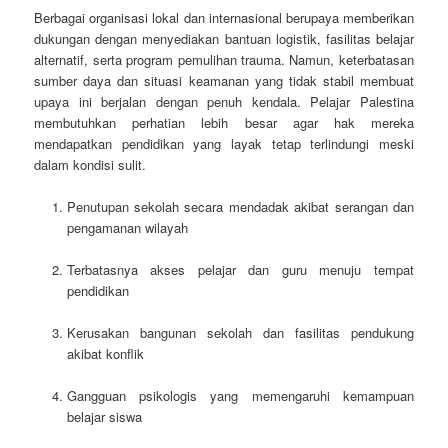
Berbagai organisasi lokal dan internasional berupaya memberikan
dukungan dengan menyediakan bantuan logistik, fasilitas belajar
alternatif, serta program pemulihan trauma. Namun, keterbatasan
sumber daya dan situasi keamanan yang tidak stabil membuat
upaya ini berjalan dengan penuh kendala. Pelajar Palestina
membutuhkan perhatian lebih besar agar hak mereka
mendapatkan pendidikan yang layak tetap terlindungi meski
dalam kondisi sulit.
Penutupan sekolah secara mendadak akibat serangan dan
pengamanan wilayah
Terbatasnya akses pelajar dan guru menuju tempat
pendidikan
Kerusakan bangunan sekolah dan fasilitas pendukung
akibat konflik
Gangguan psikologis yang memengaruhi kemampuan
belajar siswa