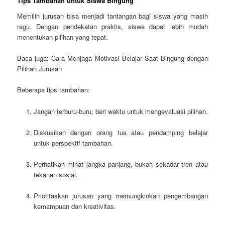
Tips Tambahan untuk Siswa Bingung
Memilih jurusan bisa menjadi tantangan bagi siswa yang masih
ragu. Dengan pendekatan praktis, siswa dapat lebih mudah
menentukan pilihan yang tepat.
Baca juga: Cara Menjaga Motivasi Belajar Saat Bingung dengan
Pilihan Jurusan
Beberapa tips tambahan:
Jangan terburu-buru; beri waktu untuk mengevaluasi pilihan.
Diskusikan dengan orang tua atau pendamping belajar
untuk perspektif tambahan.
Perhatikan minat jangka panjang, bukan sekadar tren atau
tekanan sosial.
Prioritaskan jurusan yang memungkinkan pengembangan
kemampuan dan kreativitas.