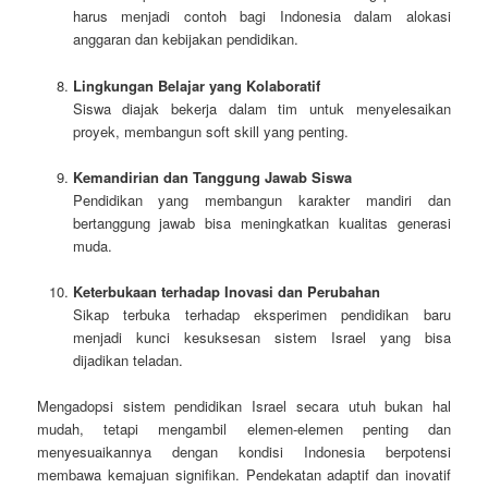
harus menjadi contoh bagi Indonesia dalam alokasi
anggaran dan kebijakan pendidikan.
Lingkungan Belajar yang Kolaboratif
Siswa diajak bekerja dalam tim untuk menyelesaikan
proyek, membangun soft skill yang penting.
Kemandirian dan Tanggung Jawab Siswa
Pendidikan yang membangun karakter mandiri dan
bertanggung jawab bisa meningkatkan kualitas generasi
muda.
Keterbukaan terhadap Inovasi dan Perubahan
Sikap terbuka terhadap eksperimen pendidikan baru
menjadi kunci kesuksesan sistem Israel yang bisa
dijadikan teladan.
Mengadopsi sistem pendidikan Israel secara utuh bukan hal
mudah, tetapi mengambil elemen-elemen penting dan
menyesuaikannya dengan kondisi Indonesia berpotensi
membawa kemajuan signifikan. Pendekatan adaptif dan inovatif