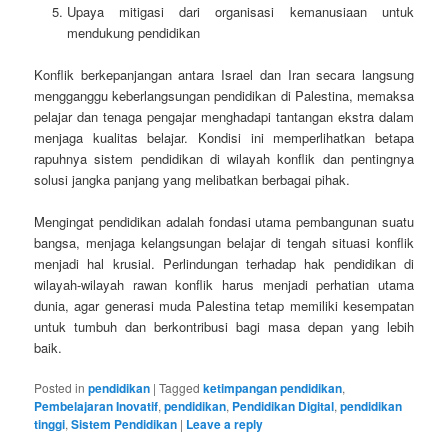
Upaya mitigasi dari organisasi kemanusiaan untuk
mendukung pendidikan
Konflik berkepanjangan antara Israel dan Iran secara langsung
mengganggu keberlangsungan pendidikan di Palestina, memaksa
pelajar dan tenaga pengajar menghadapi tantangan ekstra dalam
menjaga kualitas belajar. Kondisi ini memperlihatkan betapa
rapuhnya sistem pendidikan di wilayah konflik dan pentingnya
solusi jangka panjang yang melibatkan berbagai pihak.
Mengingat pendidikan adalah fondasi utama pembangunan suatu
bangsa, menjaga kelangsungan belajar di tengah situasi konflik
menjadi hal krusial. Perlindungan terhadap hak pendidikan di
wilayah-wilayah rawan konflik harus menjadi perhatian utama
dunia, agar generasi muda Palestina tetap memiliki kesempatan
untuk tumbuh dan berkontribusi bagi masa depan yang lebih
baik.
Posted in
pendidikan
|
Tagged
ketimpangan pendidikan
,
Pembelajaran Inovatif
,
pendidikan
,
Pendidikan Digital
,
pendidikan
tinggi
,
Sistem Pendidikan
|
Leave a reply