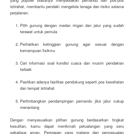
yang populer biasanya menyediakan pemandu dan pos-pos
istirahat, membantu pendaki mengelola tenaga dan risiko selama
perjalanan.
Pilih gunung dengan medan ringan dan jalur yang sudah
terawat untuk pemula
Perhatikan ketinggian gunung agar sesuai dengan
kemampuan fisikmu
Cari informasi soal kondisi cuaca dan musim pendakian
terbaik
Pastikan adanya fasilitas pendukung seperti pos kesehatan
dan tempat istirahat
Pertimbangkan pendampingan pemandu jika jalur cukup
menantang
Dengan menyesuaikan pilihan gunung berdasarkan tingkat
kesulitan, kamu dapat menikmati petualangan yang seru
sekaligus aman. Persiapan yang matang dan penyesuaian