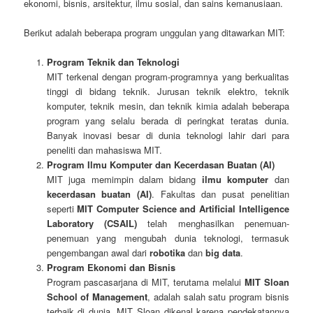
ekonomi, bisnis, arsitektur, ilmu sosial, dan sains kemanusiaan.
Berikut adalah beberapa program unggulan yang ditawarkan MIT:
Program Teknik dan Teknologi
MIT terkenal dengan program-programnya yang berkualitas
tinggi di bidang teknik. Jurusan teknik elektro, teknik
komputer, teknik mesin, dan teknik kimia adalah beberapa
program yang selalu berada di peringkat teratas dunia.
Banyak inovasi besar di dunia teknologi lahir dari para
peneliti dan mahasiswa MIT.
Program Ilmu Komputer dan Kecerdasan Buatan (AI)
MIT juga memimpin dalam bidang
ilmu komputer
dan
kecerdasan buatan (AI)
. Fakultas dan pusat penelitian
seperti
MIT Computer Science and Artificial Intelligence
Laboratory (CSAIL)
telah menghasilkan penemuan-
penemuan yang mengubah dunia teknologi, termasuk
pengembangan awal dari
robotika
dan
big data
.
Program Ekonomi dan Bisnis
Program pascasarjana di MIT, terutama melalui
MIT Sloan
School of Management
, adalah salah satu program bisnis
terbaik di dunia. MIT Sloan dikenal karena pendekatannya