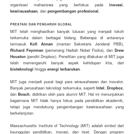
organisasi mahasiswa yang berfokus pada
inovasi
,
kewirausahaan
, dan
pengembangan profesional
.
PRESTASI DAN PENGARUH GLOBAL
MIT telah menghasilkan banyak lulusan yang menjadi tokoh
terkemuka dalam berbagai bidang. Beberapa di antaranya
termasuk
Kofi Annan
(mantan Sekretaris Jenderal PBB),
Richard Feynman
(pemenang Hadiah Nobel Fisika), dan
Drew
Houston
(pendiri Dropbox). Penelitian yang dilakukan di MIT juga
telah memengaruhi banyak aspek kehidupan kita, dari
bioteknologi
hingga
energi terbarukan
.
MIT juga menjadi pusat bagi para wirausahawan dan inovator.
Banyak perusahaan teknologi terkemuka, seperti
Intel
,
Dropbox
,
dan
Bosch
, didirikan oleh para alumni MIT. Hal ini menunjukkan
bagaimana MIT tidak hanya fokus pada pendidikan akademik,
tetapi juga mendukung pengembangan kewirausahaan yang
berkelanjutan.
Massachusetts Institute of Technology (MIT) adalah simbol dari
keunggulan pendidikan, inovasi, dan riset. Dengan program