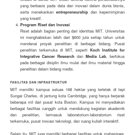
yang berbasis pada data dan inovasi dalam dunia bisnis,
serta menekankan
entrepreneurship
dan kepemimpinan
yang kreatif.
Program Riset dan Inovasi
Riset adalah bagian penting dari identitas MIT. Universitas
ini menghabiskan lebih dari $600 juta setiap tahun untuk
mendanai proyek penelitian di berbagai bidang. Pusat
penelitian terkemuka di MIT, seperti
Koch Institute for
Integrative Cancer Research
dan
Media Lab
, berfokus
pada berbagai disiplin ilmu mulai dari ilmu material hingga
penelitian dalam bidang medis.
FASILITAS DAN INFRASTRUKTUR
MIT memiliki kampus seluas 168 hektar yang terletak di tepi
Sungai Charles, di jantung kota Cambridge, yang hanya berjarak
beberapa mil dari pusat kota Boston. Kampus ini menyediakan
berbagai fasilitas canggih untuk mendukung kegiatan akademik
dan penelitian, termasuk laboratorium-laboratorium riset
terkemuka, pusat inovasi teknologi, dan ruang kuliah interaktif.
Selain itu, MIT juga memiliki berbagai fasilitas untuk mahasiswa,