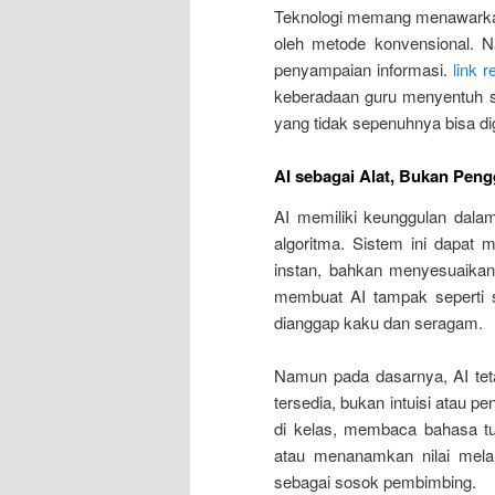
Teknologi memang menawarkan k
oleh metode konvensional. N
penyampaian informasi.
link 
keberadaan guru menyentuh si
yang tidak sepenuhnya bisa di
AI sebagai Alat, Bukan Peng
AI memiliki keunggulan dala
algoritma. Sistem ini dapat 
instan, bahkan menyesuaikan 
membuat AI tampak seperti s
dianggap kaku dan seragam.
Namun pada dasarnya, AI teta
tersedia, bukan intuisi atau 
di kelas, membaca bahasa tu
atau menanamkan nilai melalu
sebagai sosok pembimbing.