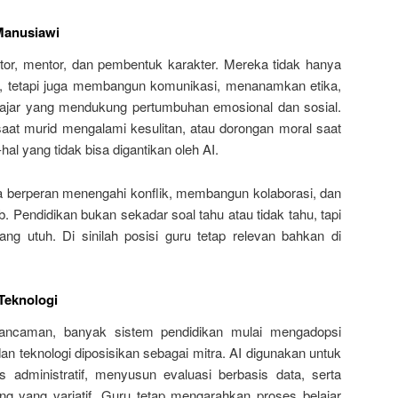
Manusiawi
ator, mentor, dan pembentuk karakter. Mereka tidak hanya
n, tetapi juga membangun komunikasi, menanamkan etika,
ajar yang mendukung pertumbuhan emosional dan sosial.
saat murid mengalami kesulitan, atau dorongan moral saat
l yang tidak bisa digantikan oleh AI.
ga berperan menengahi konflik, membangun kolaborasi, dan
Pendidikan bukan sekadar soal tahu atau tidak tahu, tapi
ng utuh. Di sinilah posisi guru tetap relevan bahkan di
Teknologi
i ancaman, banyak sistem pendidikan mulai mengadopsi
an teknologi diposisikan sebagai mitra. AI digunakan untuk
 administratif, menyusun evaluasi berbasis data, serta
g yang variatif. Guru tetap mengarahkan proses belajar