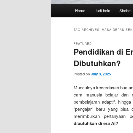
Main
Home
Judi bola
Sbobet
menu
TAG ARCHIVES:
MASA DEPAN SE
FEATURED
Pendidikan di E
Dibutuhkan?
Posted on
July 3, 2025
Munculnya kecerdasan buatan 
cara manusia belajar dan 
pembelajaran adaptif, hingga 
“pengajar” baru yang bisa 
menimbulkan pertanyaan b
dibutuhkan di era AI?