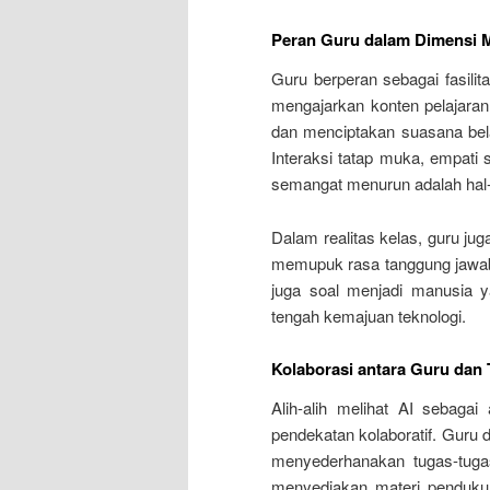
Peran Guru dalam Dimensi 
Guru berperan sebagai fasilit
mengajarkan konten pelajara
dan menciptakan suasana bel
Interaksi tatap muka, empati 
semangat menurun adalah hal-ha
Dalam realitas kelas, guru ju
memupuk rasa tanggung jawab. 
juga soal menjadi manusia ya
tengah kemajuan teknologi.
Kolaborasi antara Guru dan 
Alih-alih melihat AI sebaga
pendekatan kolaboratif. Guru d
menyederhanakan tugas-tugas
menyediakan materi pendukun