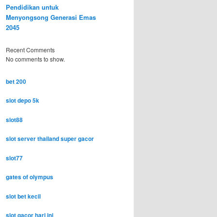
Pendidikan untuk
Menyongsong Generasi Emas
2045
Recent Comments
No comments to show.
bet 200
slot depo 5k
slot88
slot server thailand super gacor
slot77
gates of olympus
slot bet kecil
slot gacor hari ini