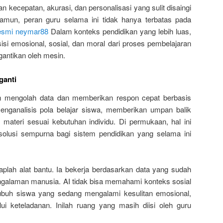
ecepatan, akurasi, dan personalisasi yang sulit disaingi
amun, peran guru selama ini tidak hanya terbatas pada
resmi neymar88
Dalam konteks pendidikan yang lebih luas,
si emosional, sosial, dan moral dari proses pembelajaran
gantikan oleh mesin.
ganti
m mengolah data dan memberikan respon cepat berbasis
menganalisis pola belajar siswa, memberikan umpan balik
materi sesuai kebutuhan individu. Di permukaan, hal ini
olusi sempurna bagi sistem pendidikan yang selama ini
plah alat bantu. Ia bekerja berdasarkan data yang sudah
pengalaman manusia. AI tidak bisa memahami konteks sosial
buh siswa yang sedang mengalami kesulitan emosional,
i keteladanan. Inilah ruang yang masih diisi oleh guru