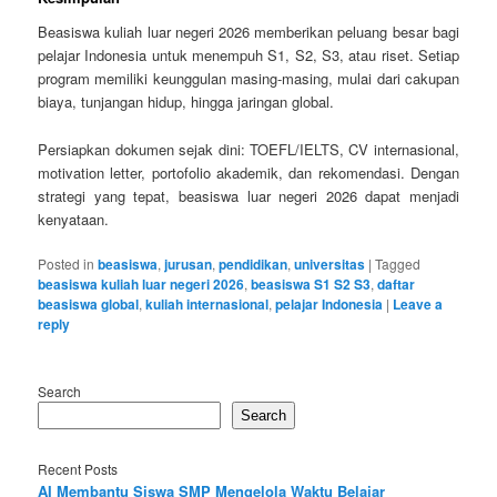
Beasiswa kuliah luar negeri 2026 memberikan peluang besar bagi
pelajar Indonesia untuk menempuh S1, S2, S3, atau riset. Setiap
program memiliki keunggulan masing-masing, mulai dari cakupan
biaya, tunjangan hidup, hingga jaringan global.
Persiapkan dokumen sejak dini: TOEFL/IELTS, CV internasional,
motivation letter, portofolio akademik, dan rekomendasi. Dengan
strategi yang tepat, beasiswa luar negeri 2026 dapat menjadi
kenyataan.
Posted in
beasiswa
,
jurusan
,
pendidikan
,
universitas
|
Tagged
beasiswa kuliah luar negeri 2026
,
beasiswa S1 S2 S3
,
daftar
beasiswa global
,
kuliah internasional
,
pelajar Indonesia
|
Leave a
reply
Search
Search
Recent Posts
AI Membantu Siswa SMP Mengelola Waktu Belajar