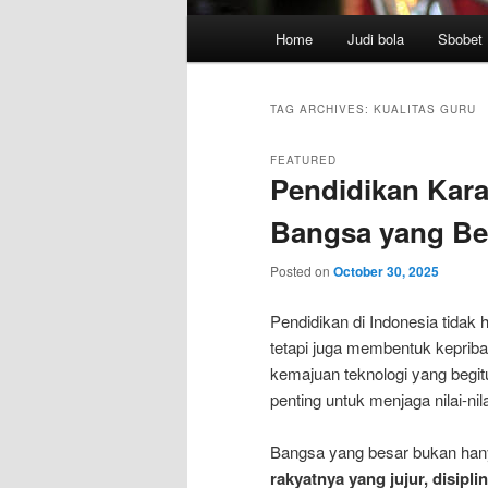
Main
Home
Judi bola
Sbobet
menu
TAG ARCHIVES:
KUALITAS GURU
FEATURED
Pendidikan Kara
Bangsa yang Ber
Posted on
October 30, 2025
Pendidikan di Indonesia tidak
tetapi juga membentuk kepribad
kemajuan teknologi yang begit
penting untuk menjaga nilai-nil
Bangsa yang besar bukan han
rakyatnya yang jujur, disipli