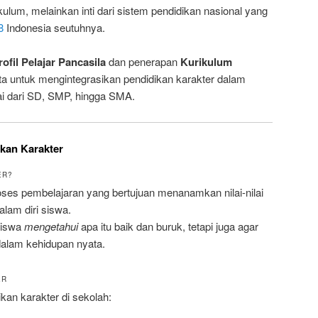
ulum, melainkan inti dari sistem pendidikan nasional yang
8
Indonesia seutuhnya.
rofil Pelajar Pancasila
dan penerapan
Kurikulum
a untuk mengintegrasikan pendidikan karakter dalam
lai dari SD, SMP, hingga SMA.
ikan Karakter
ER?
oses pembelajaran yang bertujuan menanamkan nilai-nilai
alam diri siswa.
siswa
mengetahui
apa itu baik dan buruk, tetapi juga agar
alam kehidupan nyata.
ER
kan karakter di sekolah: