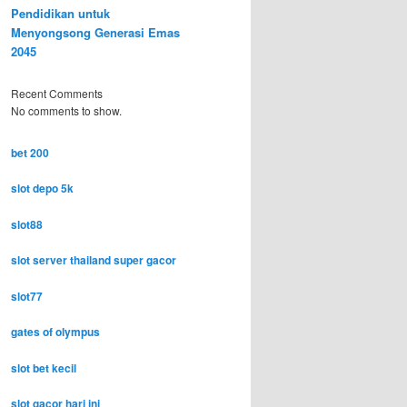
Pendidikan untuk
Menyongsong Generasi Emas
2045
Recent Comments
No comments to show.
bet 200
slot depo 5k
slot88
slot server thailand super gacor
slot77
gates of olympus
slot bet kecil
slot gacor hari ini