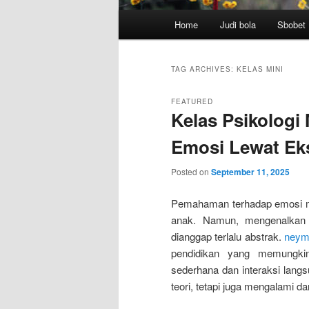
Main
Home
Judi bola
Sbobet
menu
TAG ARCHIVES:
KELAS MINI
FEATURED
Kelas Psikologi
Emosi Lewat Ek
Posted on
September 11, 2025
Pemahaman terhadap emosi m
anak. Namun, mengenalkan k
dianggap terlalu abstrak.
neym
pendidikan yang memungkin
sederhana dan interaksi lang
teori, tetapi juga mengalami d