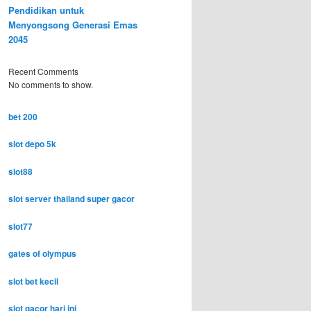
Pendidikan untuk
Menyongsong Generasi Emas
2045
Recent Comments
No comments to show.
bet 200
slot depo 5k
slot88
slot server thailand super gacor
slot77
gates of olympus
slot bet kecil
slot gacor hari ini