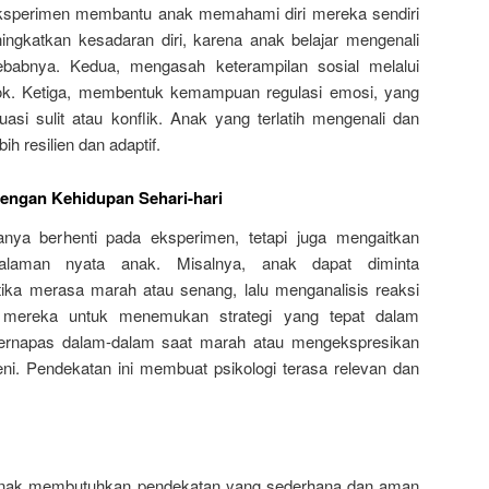
 eksperimen membantu anak memahami diri mereka sendiri
ingkatkan kesadaran diri, karena anak belajar mengenali
abnya. Kedua, mengasah keterampilan sosial melalui
mpok. Ketiga, membentuk kemampuan regulasi emosi, yang
asi sulit atau konflik. Anak yang terlatih mengenali dan
h resilien dan adaptif.
engan Kehidupan Sehari-hari
hanya berhenti pada eksperimen, tetapi juga mengaitkan
alaman nyata anak. Misalnya, anak dapat diminta
ika merasa marah atau senang, lalu menganalisis reaksi
mereka untuk menemukan strategi yang tepat dalam
bernapas dalam-dalam saat marah atau mengekspresikan
eni. Pendekatan ini membuat psikologi terasa relevan dan
 anak membutuhkan pendekatan yang sederhana dan aman